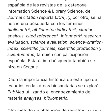
española de las revistas de la categoría
Information Science & Library Science, del
Journal citation reports
(
JCR
), y, por otro, se ha
hecho una búsqueda con los términos
bibliometr*
,
bibliometric indicator*
,
citation
analysis
,
cited reference*
,
informetri* research
evaluation
,
science evaluation
,
science-citation-
index
,
scientific journals
,
scientific production
y
scientometric
, también con participación
española. Esta última búsqueda también se
hizo en
Scopus
.
Dada la importancia histórica de este tipo de
estudios en las áreas biosanitarias se exploró
PubMed
utilizando el encabezamiento de
materia
analyses
,
bibliometric
.
Otro método de obtención de registros ha sido