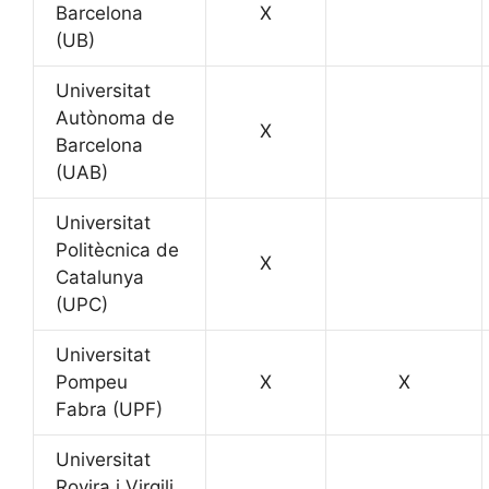
Barcelona
X
(UB)
Universitat
Autònoma de
X
Barcelona
(UAB)
Universitat
Politècnica de
X
Catalunya
(UPC)
Universitat
Pompeu
X
X
Fabra (UPF)
Universitat
Rovira i Virgili