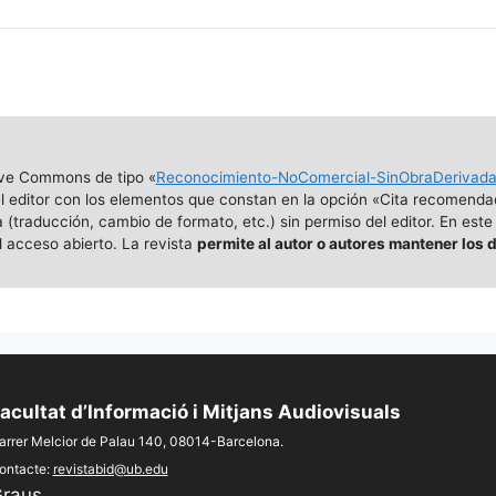
ive Commons de tipo «
Reconocimiento-NoComercial-SinObraDerivad
 el editor con los elementos que constan en la opción «Cita recomenda
traducción, cambio de formato, etc.) sin permiso del editor. En este
 acceso abierto. La revista
permite al autor o autores mantener los 
acultat d’Informació i Mitjans Audiovisuals
arrer Melcior de Palau 140, 08014-Barcelona.
ontacte:
revistabid@ub.edu
raus