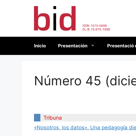
Saltar
al
contenido
Inicio
Presentación
Presentació 
Número 45 (dici
Tribuna
«Nosotros, los datos». Una pedagogía dieté