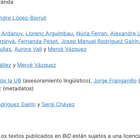
Aranda
ndre López-Borrull
i Ardanuy
,
Llorenç Arguimbau
,
Núria Ferran
,
Alexandre L
rpinyà
,
Fernanda Peset
,
Josep Manuel Rodríguez Gairín
ullas
,
Aurora Vall
y
Mercè Vázquez
állez
y
Mercè Vázquez
 de la UB
(asesoramiento lingüístico),
Jorge Franganillo
(
r
(metadatos)
dríguez Gairín
y
Sergi Chávez
s textos publicados en
BiD
están sujetos a una licenc