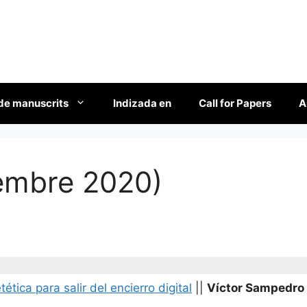
de manuscrits
Indizada en
Call for Papers
A
embre 2020)
tica para salir del encierro digital
||
Víctor Sampedro