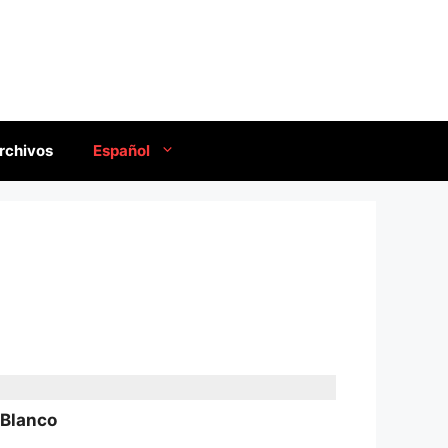
rchivos
Español
 Blanco