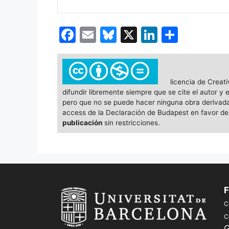
F
E
Bl
X
Li
C
a
m
u
n
o
c
ai
e
k
m
e
l
s
e
p
licencia de Creat
difundir libremente siempre que se cite el autor y
b
k
dI
ar
pero que no se puede hacer ninguna obra derivada (
o
y
n
tir
access de la Declaración de Budapest en favor del
publicación
sin restricciones.
o
k
F
C
C
G