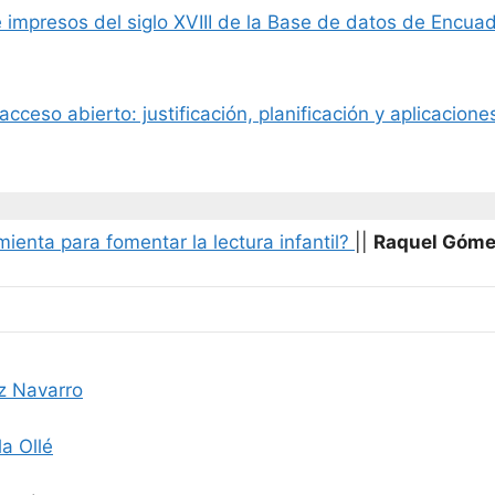
mpresos del siglo XVIII de la Base de datos de Encuader
ceso abierto: justificación, planificación y aplicacione
amienta para fomentar la lectura infantil?
||
Raquel Gómez
z Navarro
a Ollé