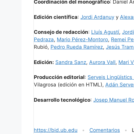
Coordinación del monográfico
: Daniel 
Edición científica
:
Jordi Ardanuy
y
Alexa
Consejo de redacción
:
Lluís Agustí
,
Jord
Pedraza
,
Mario Pérez-Montoro
,
Remei Pe
Rubió,
Pedro Rueda Ramírez
,
Jesús Tram
Edición:
Sandra Sanz
,
Aurora Vall
,
Mari V
Producción editorial
:
Serveis Lingüístics
Vilagrosa (edición en HTML),
Adán Serve
Desarrollo tecnológico
:
Josep Manuel Ro
https://bid.ub.edu
•
Comentarios
•
Lo