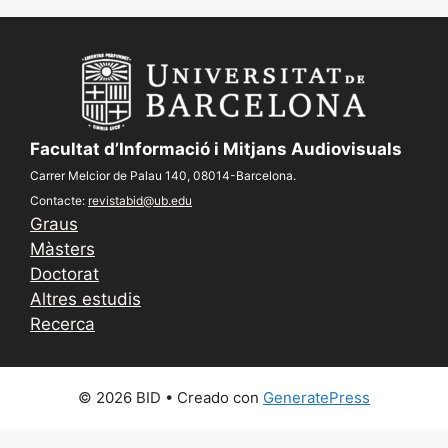
Facultat d’Informació i Mitjans Audiovisuals
Carrer Melcior de Palau 140, 08014-Barcelona.
Contacte:
revistabid@ub.edu
Graus
Màsters
Doctorat
Altres estudis
Recerca
© 2026 BID
• Creado con
GeneratePress