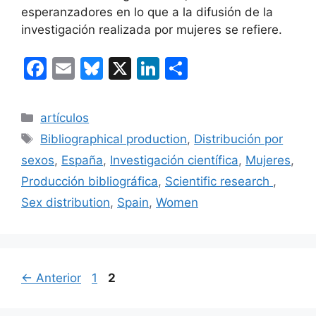
esperanzadores en lo que a la difusión de la
investigación realizada por mujeres se refiere.
F
E
Bl
X
Li
C
a
m
u
n
o
c
ai
e
k
m
Categorías
artículos
e
l
s
e
p
Etiquetas
Bibliographical production
,
Distribución por
b
k
dI
ar
sexos
,
España
,
Investigación científica
,
Mujeres
,
o
y
n
tir
Producción bibliográfica
,
Scientific research
,
o
Sex distribution
,
Spain
,
Women
k
Página
Página
←
Anterior
1
2