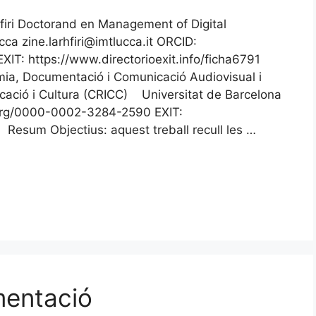
hfiri Doctorand en Management of Digital
ca zine.larhfiri@imtlucca.it ORCID:
IT: https://www.directorioexit.info/ficha6791
mia, Documentació i Comunicació Audiovisual i
cació i Cultura (CRICC) Universitat de Barcelona
.org/0000-0002-3284-2590 EXIT:
 Resum Objectius: aquest treball recull les …
mentació