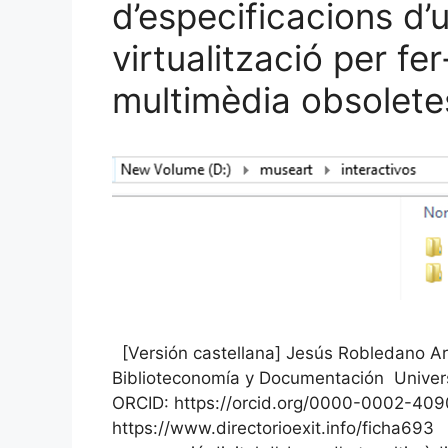
o
ix
d’especificacions d’
k
virtualització per fe
multimèdia obsolete
[Versión castellana] Jesús Robledano Ar
Biblioteconomía y Documentación Univers
ORCID: https://orcid.org/0000-0002-409
https://www.directorioexit.info/ficha69