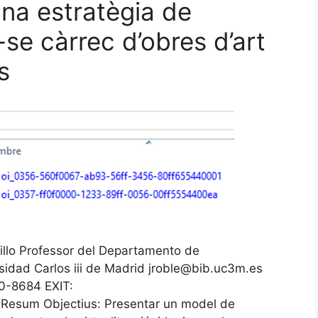
una estratègia de
r-se càrrec d’obres d’art
s
illo Professor del Departamento de
idad Carlos iii de Madrid jroble@bib.uc3m.es
0-8684 EXIT:
3 Resum Objectius: Presentar un model de