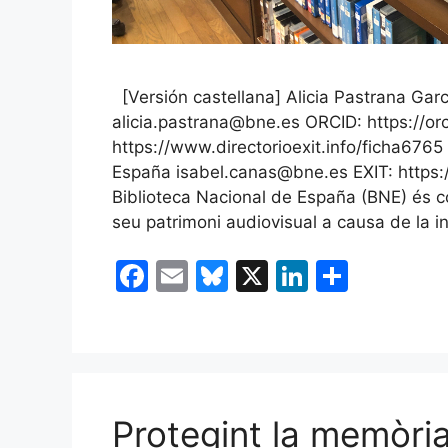
[Versión castellana] Alicia Pastrana Gar
alicia.pastrana@bne.es ORCID: https://o
https://www.directorioexit.info/ficha6765
España isabel.canas@bne.es EXIT: https:
Biblioteca Nacional de España (BNE) és co
seu patrimoni audiovisual a causa de la in
F
E
Bl
X
Li
C
a
m
u
n
o
c
ai
e
k
m
e
l
s
e
p
b
k
dI
ar
Protegint la memòria 
o
y
n
te