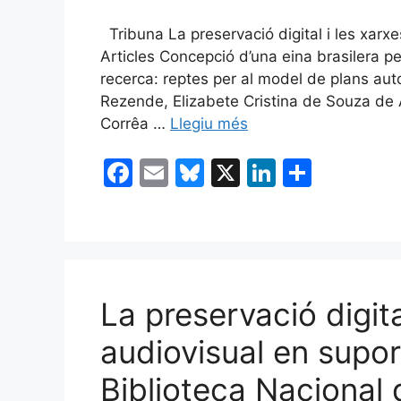
Tribuna La preservació digital i les xar
Articles Concepció d’una eina brasilera p
recerca: reptes per al model de plans au
Rezende, Elizabete Cristina de Souza de 
Corrêa …
Llegiu més
F
E
Bl
X
Li
C
a
m
u
n
o
c
ai
e
k
m
e
l
s
e
p
b
k
dI
ar
La preservació digita
o
y
n
te
o
ix
audiovisual en supor
k
Biblioteca Nacional