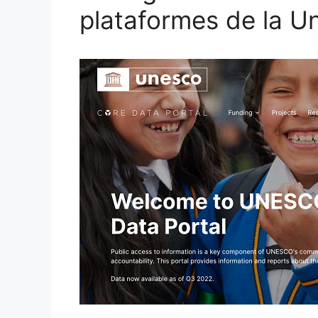
o
ix
plataformes de la U
k