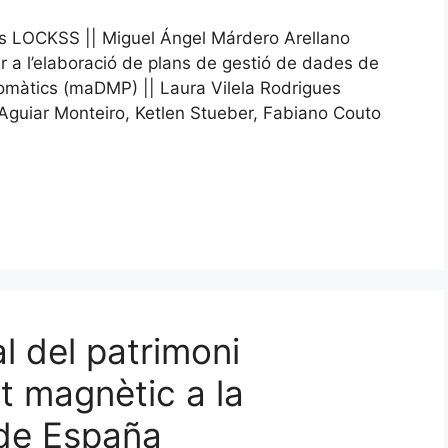
xes LOCKSS || Miguel Ángel Márdero Arellano
er a l’elaboració de plans de gestió de dades de
tomàtics (maDMP) || Laura Vilela Rodrigues
Aguiar Monteiro, Ketlen Stueber, Fabiano Couto
l del patrimoni
t magnètic a la
 de España