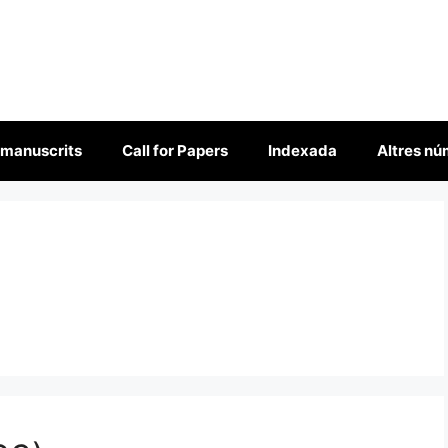
 manuscrits
Call for Papers
Indexada
Altres n