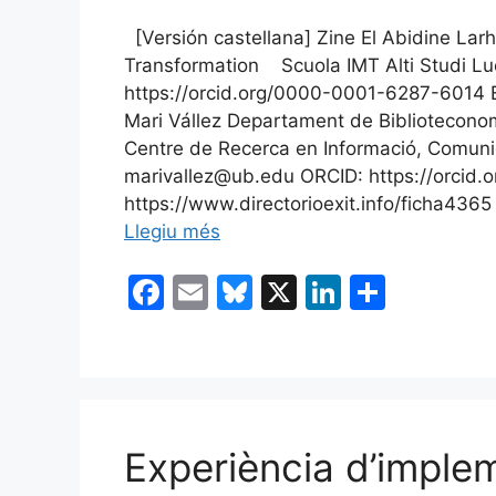
[Versión castellana] Zine El Abidine Lar
Transformation Scuola IMT Alti Studi Luc
https://orcid.org/0000-0001-6287-6014 EX
Mari Vállez Departament de Bibliotecono
Centre de Recerca en Informació, Comuni
marivallez@ub.edu ORCID: https://orcid
https://www.directorioexit.info/ficha4365
Llegiu més
F
E
Bl
X
Li
C
a
m
u
n
o
c
ai
e
k
m
e
l
s
e
p
b
k
dI
ar
Experiència d’imple
o
y
n
te