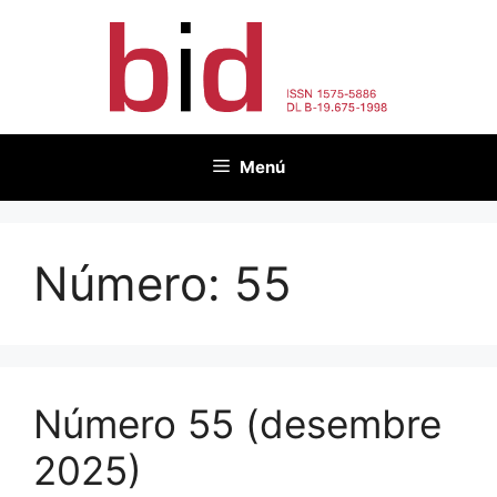
Vés
al
contingut
Menú
Número:
55
Número 55 (desembre
2025)