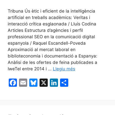
Tribuna Ús ètic i eficient de la intel·ligència
artificial en treballs acadèmics: Veritas i
interacció crítica esglaonada / Lluís Codina
Articles Estructura d’agències i perfil
professional SEO en la comunicació digital
espanyola / Raquel Escandell-Poveda
Aproximació al mercat laboral en
biblioteconomia i documentació a Espanya:
Anàlisi de les ofertes de feina publicades a
IweTel entre 2014 i …
Llegiu més
F
E
Bl
X
Li
C
a
m
u
n
o
c
ai
e
k
m
e
l
s
e
p