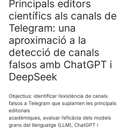
b
k
dI
ar
Principals editors
o
y
n
te
científics als canals de
o
ix
Telegram: una
k
aproximació a la
detecció de canals
falsos amb ChatGPT i
DeepSeek
Objectius: identificar l’existència de canals
falsos a Telegram que suplanten les principals
editorials
acadèmiques, avaluar l’eficàcia dels models
grans del llenguatge (LLM), ChatGPT i