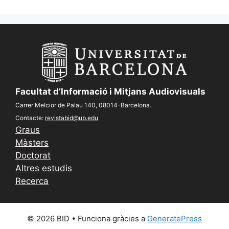
Facultat d’Informació i Mitjans Audiovisuals
Carrer Melcior de Palau 140, 08014-Barcelona.
Contacte:
revistabid@ub.edu
Graus
Màsters
Doctorat
Altres estudis
Recerca
© 2026 BID
• Funciona gràcies a
GeneratePress