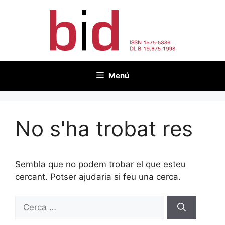
Vés
al
contingut
Menú
No s'ha trobat res
Sembla que no podem trobar el que esteu
cercant. Potser ajudaria si feu una cerca.
Cerca: