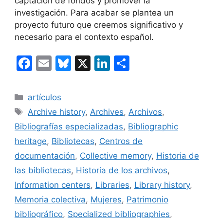
captación de fondos y promover la
investigación. Para acabar se plantea un
proyecto futuro que creemos significativo y
necesario para el contexto español.
F
E
Bl
X
Li
C
a
m
u
n
o
c
ai
e
k
m
Categorías
artículos
e
l
s
e
p
Etiquetas
Archive history
,
Archives
,
Archivos
,
b
k
dI
ar
Bibliografías especializadas
,
Bibliographic
o
y
n
tir
heritage
,
Bibliotecas
,
Centros de
o
documentación
,
Collective memory
,
Historia de
k
las bibliotecas
,
Historia de los archivos
,
Information centers
,
Libraries
,
Library history
,
Memoria colectiva
,
Mujeres
,
Patrimonio
bibliográfico
,
Specialized bibliographies
,