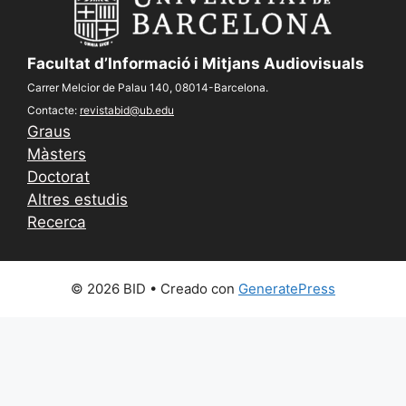
Facultat d’Informació i Mitjans Audiovisuals
Carrer Melcior de Palau 140, 08014-Barcelona.
Contacte:
revistabid@ub.edu
Graus
Màsters
Doctorat
Altres estudis
Recerca
© 2026 BID
• Creado con
GeneratePress