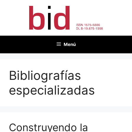
Saltar
al
contenido
Menú
Bibliografías
especializadas
Construyendo la