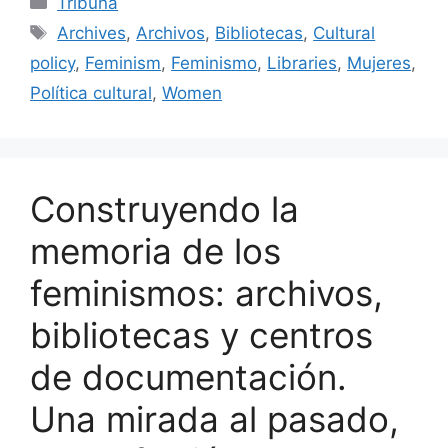
Tribuna
e
l
s
e
p
Etiquetas
Archives
,
Archivos
,
Bibliotecas
,
Cultural
b
k
dI
ar
policy
,
Feminism
,
Feminismo
,
Libraries
,
Mujeres
,
o
y
n
tir
Política cultural
,
Women
o
k
Construyendo la
memoria de los
feminismos: archivos,
bibliotecas y centros
de documentación.
Una mirada al pasado,