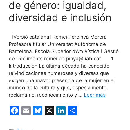
de género: igualdad,
diversidad e inclusión
[Versió catalana] Remei Perpinyà Morera
Profesora titular Universitat Autònoma de
Barcelona. Escola Superior d’Arxivística i Gestió
de Documents remei.perpinya@uab.cat 1
Introducción La última década ha conocido
reivindicaciones numerosas y diversas que
exigen una mayor presencia de la mujer en el
mundo de la cultura y que, especialmente,
reclaman el reconocimiento y …
Leer más
F
E
Bl
X
Li
C
a
m
u
n
o
c
ai
e
k
m
Categorías