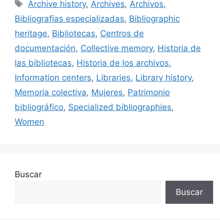
e
l
s
e
p
Etiquetas
Archive history
,
Archives
,
Archivos
,
b
k
dI
ar
Bibliografías especializadas
,
Bibliographic
o
y
n
tir
heritage
,
Bibliotecas
,
Centros de
o
documentación
,
Collective memory
,
Historia de
k
las bibliotecas
,
Historia de los archivos
,
Information centers
,
Libraries
,
Library history
,
Memoria colectiva
,
Mujeres
,
Patrimonio
bibliográfico
,
Specialized bibliographies
,
Women
Buscar
Buscar