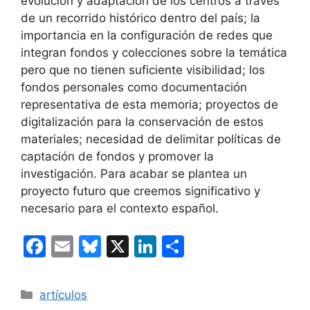
evolución y adaptación de los centros a través
de un recorrido histórico dentro del país; la
importancia en la configuración de redes que
integran fondos y colecciones sobre la temática
pero que no tienen suficiente visibilidad; los
fondos personales como documentación
representativa de esta memoria; proyectos de
digitalización para la conservación de estos
materiales; necesidad de delimitar políticas de
captación de fondos y promover la
investigación. Para acabar se plantea un
proyecto futuro que creemos significativo y
necesario para el contexto español.
F
E
Bl
X
Li
C
a
m
u
n
o
c
ai
e
k
m
Categorías
artículos