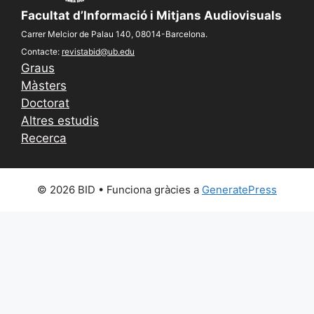
Facultat d’Informació i Mitjans Audiovisuals
Carrer Melcior de Palau 140, 08014-Barcelona.
Contacte:
revistabid@ub.edu
Graus
Màsters
Doctorat
Altres estudis
Recerca
© 2026 BID
• Funciona gràcies a
GeneratePress