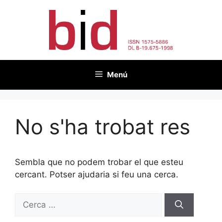
Vés
al
contingut
Menú
No s'ha trobat res
Sembla que no podem trobar el que esteu
cercant. Potser ajudaria si feu una cerca.
Cerca: