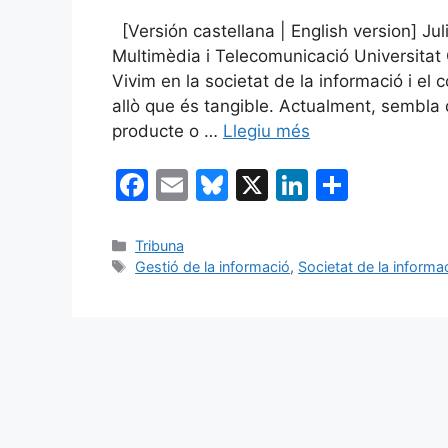
[Versión castellana | English version] Jul
Multimèdia i Telecomunicació Universit
Vivim en la societat de la informació i el
allò que és tangible. Actualment, sembla
producte o …
Llegiu més
F
E
Bl
X
Li
C
a
m
u
n
o
c
ai
e
k
m
Categories
Tribuna
Etiquetes
Gestió de la informació
,
Societat de la informa
e
l
s
e
p
b
k
dI
ar
o
y
n
te
o
ix
k