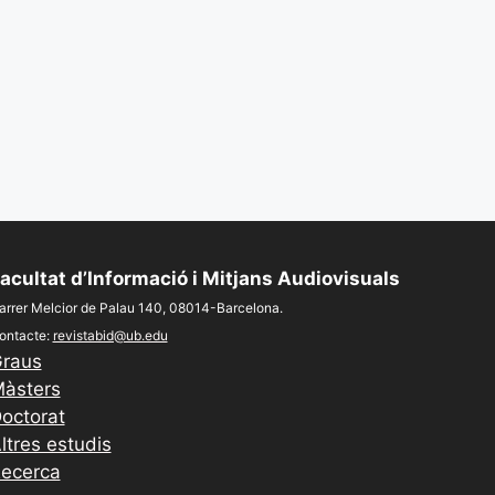
acultat d’Informació i Mitjans Audiovisuals
arrer Melcior de Palau 140, 08014-Barcelona.
ontacte:
revistabid@ub.edu
raus
àsters
octorat
ltres estudis
ecerca