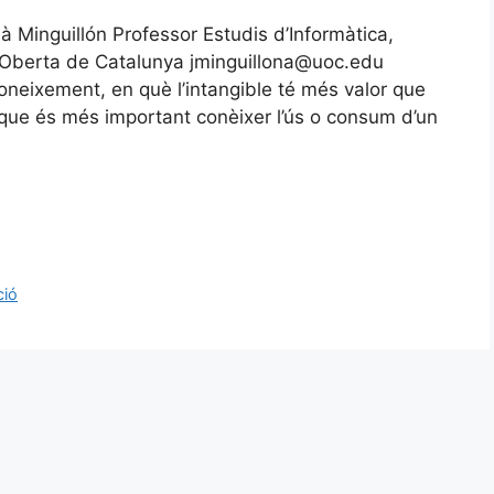
ià Minguillón Professor Estudis d’Informàtica,
at Oberta de Catalunya jminguillona@uoc.edu
 coneixement, en què l’intangible té més valor que
 que és més important conèixer l’ús o consum d’un
ció