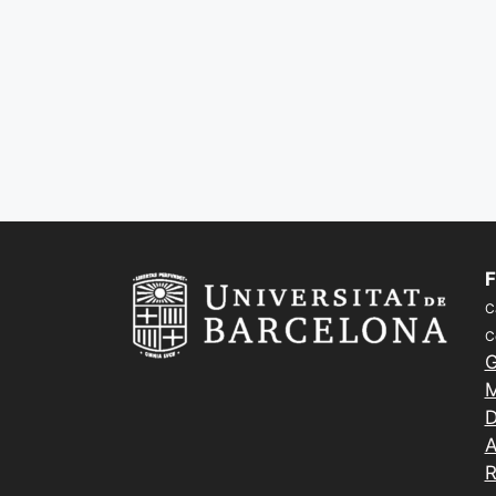
F
C
C
G
M
D
A
R