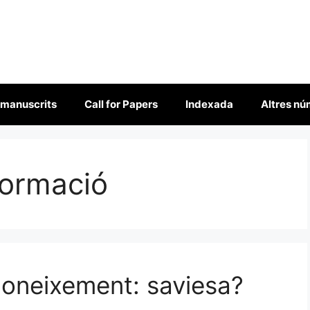
 manuscrits
Call for Papers
Indexada
Altres n
formació
coneixement: saviesa?