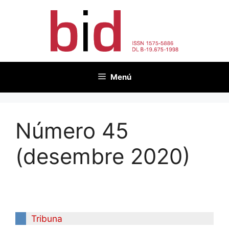
Vés
al
contingut
Menú
Número 45
(desembre 2020)
Tribuna