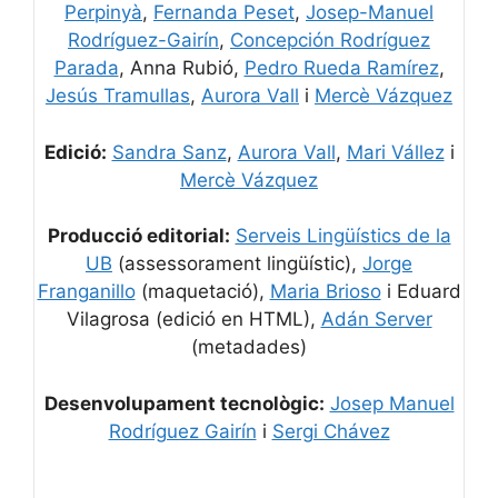
Perpinyà
,
Fernanda Peset
,
Josep-Manuel
Rodríguez-Gairín
,
Concepción Rodríguez
Parada
, Anna Rubió,
Pedro Rueda Ramírez
,
Jesús Tramullas
,
Aurora Vall
i
Mercè Vázquez
Edició:
Sandra Sanz
,
Aurora Vall
,
Mari Vállez
i
Mercè Vázquez
Producció editorial:
Serveis Lingüístics de la
UB
(assessorament lingüístic),
Jorge
Franganillo
(maquetació),
Maria Brioso
i Eduard
Vilagrosa (edició en HTML),
Adán Server
(metadades)
Desenvolupament tecnològic:
Josep Manuel
Rodríguez Gairín
i
Sergi Chávez