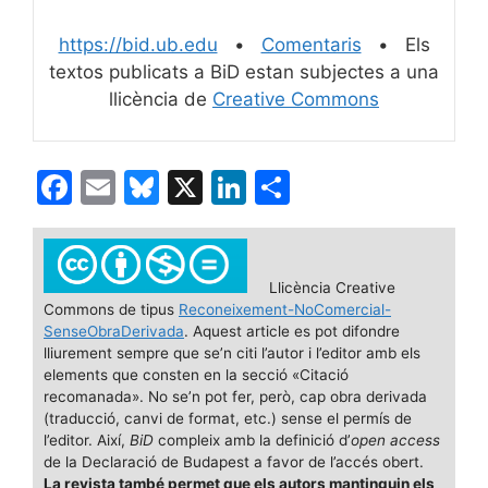
https://bid.ub.edu
•
Comentaris
• Els
textos publicats a BiD estan subjectes a una
llicència de
Creative Commons
F
E
Bl
X
Li
C
a
m
u
n
o
c
ai
e
k
m
e
l
s
e
p
Llicència Creative
Commons de tipus
Reconeixement-NoComercial-
b
k
dI
ar
SenseObraDerivada
. Aquest article es pot difondre
o
y
n
te
lliurement sempre que se’n citi l’autor i l’editor amb els
elements que consten en la secció «Citació
o
ix
recomanada». No se’n pot fer, però, cap obra derivada
(traducció, canvi de format, etc.) sense el permís de
k
l’editor. Així,
BiD
compleix amb la definició d’
open access
de la Declaració de Budapest a favor de l’accés obert.
La revista també permet que els autors mantinguin els