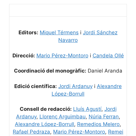
Editors:
Miquel Térmens
i
Jordi Sánchez
Navarro
Direcció:
Mario Pérez-Montoro
i
Candela Ollé
Coordinació del monogràfic:
Daniel Aranda
Edició científica:
Jordi Ardanuy
i
Alexandre
López-Borrull
Consell de redacció:
Lluís Agustí
,
Jordi
Ardanuy
,
Llorenç Arguimbau
,
Núria Ferran
,
Alexandre López-Borrull
,
Remedios Melero
,
Rafael Pedraza
,
Mario Pérez-Montoro
,
Remei