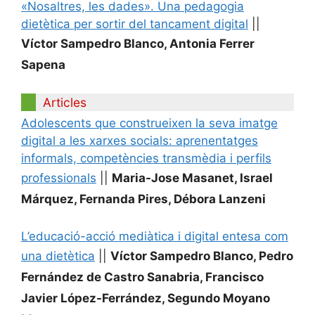
«Nosaltres, les dades». Una pedagogia
dietètica per sortir del tancament digital
||
Víctor Sampedro Blanco, Antonia Ferrer
Sapena
Articles
Adolescents que construeixen la seva imatge
digital a les xarxes socials: aprenentatges
informals, competències transmèdia i perfils
professionals
||
Maria-Jose Masanet, Israel
Márquez, Fernanda Pires, Débora Lanzeni
L’educació-acció mediàtica i digital entesa com
una dietètica
||
Víctor Sampedro Blanco, Pedro
Fernández de Castro Sanabria, Francisco
Javier López-Ferrández, Segundo Moyano