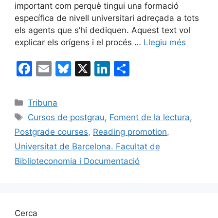
important com perquè tingui una formació
específica de nivell universitari adreçada a tots
els agents que s’hi dediquen. Aquest text vol
explicar els orígens i el procés …
Llegiu més
F
E
Bl
X
Li
C
a
m
u
n
o
c
ai
e
k
m
Categories
Tribuna
e
l
s
e
p
Etiquetes
Cursos de postgrau
,
Foment de la lectura
,
b
k
dI
ar
Postgrade courses
,
Reading promotion
,
o
y
n
te
Universitat de Barcelona. Facultat de
o
ix
Biblioteconomia i Documentació
k
Cerca