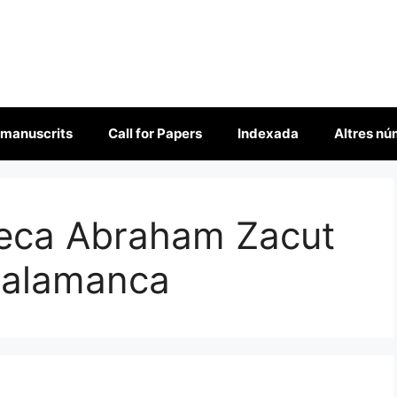
 manuscrits
Call for Papers
Indexada
Altres n
teca Abraham Zacut
Salamanca