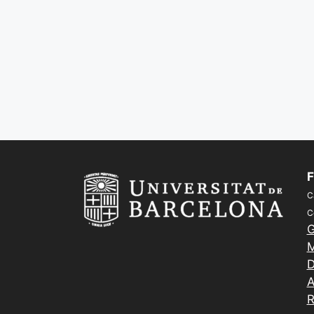
F
C
C
G
M
D
A
R