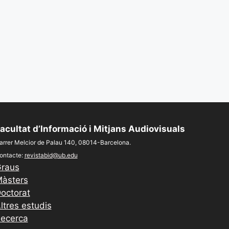
acultat d’Informació i Mitjans Audiovisuals
arrer Melcior de Palau 140, 08014-Barcelona.
ontacte:
revistabid@ub.edu
raus
àsters
octorat
ltres estudis
ecerca