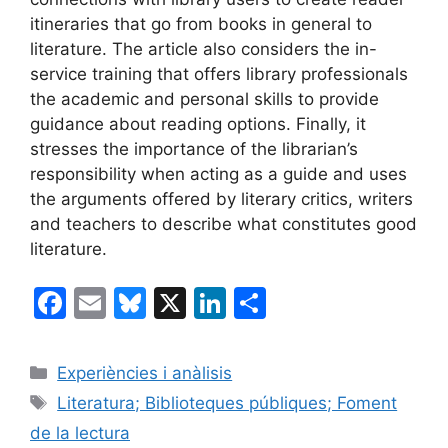
itineraries that go from books in general to
literature. The article also considers the in-
service training that offers library professionals
the academic and personal skills to provide
guidance about reading options. Finally, it
stresses the importance of the librarian’s
responsibility when acting as a guide and uses
the arguments offered by literary critics, writers
and teachers to describe what constitutes good
literature.
F
E
Bl
X
Li
C
a
m
u
n
o
c
ai
e
k
m
Categories
Experiències i anàlisis
e
l
s
e
p
Etiquetes
Literatura; Biblioteques públiques; Foment
b
k
dI
ar
de la lectura