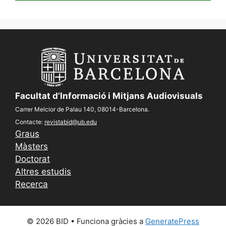
Facultat d’Informació i Mitjans Audiovisuals
Carrer Melcior de Palau 140, 08014-Barcelona.
Contacte:
revistabid@ub.edu
Graus
Màsters
Doctorat
Altres estudis
Recerca
© 2026 BID
• Funciona gràcies a
GeneratePress