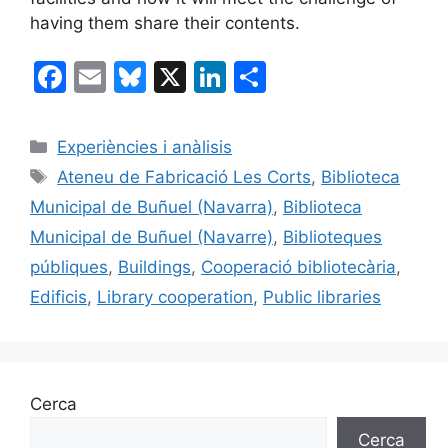
having them share their contents.
F
E
Bl
X
Li
C
a
m
u
n
o
c
ai
e
k
m
Categories
Experiències i anàlisis
e
l
s
e
p
Etiquetes
Ateneu de Fabricació Les Corts
,
Biblioteca
b
k
dI
ar
Municipal de Buñuel (Navarra)
,
Biblioteca
o
y
n
te
Municipal de Buñuel (Navarre)
,
Biblioteques
o
ix
públiques
,
Buildings
,
Cooperació bibliotecària
,
k
Edificis
,
Library cooperation
,
Public libraries
Cerca
Cerca