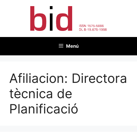
Vés
al
contingut
Menú
Afiliacion:
Directora
tècnica de
Planificació