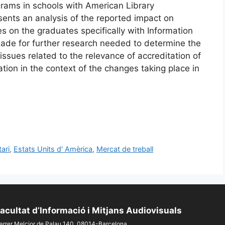
ams in schools with American Library
ents an analysis of the reported impact on
s on the graduates specifically with Information
de for further research needed to determine the
ssues related to the relevance of accreditation of
ion in the context of the changes taking place in
ari
,
Estats Units d' Amèrica
,
Mercat de treball
acultat d’Informació i Mitjans Audiovisuals
arrer Melcior de Palau 140, 08014-Barcelona.