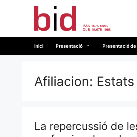
Vés
al
contingut
Inici
Presentació
Presentació de
Afiliacion:
Estats
La repercussió de le