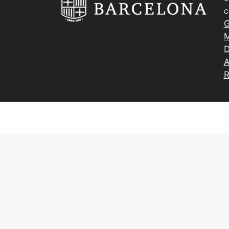
C
G
M
D
A
R