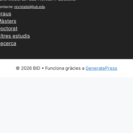
ontacte:
revistabid@ub.edu
raus
àsters
octorat
ltres estudis
ecerca
© 2026 BID
• Funciona gràcies a
GeneratePress