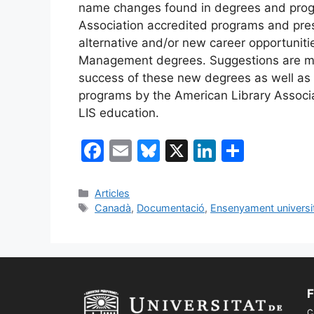
name changes found in degrees and progr
Association accredited programs and pres
alternative and/or new career opportunitie
Management degrees. Suggestions are ma
success of these new degrees as well as i
programs by the American Library Associat
LIS education.
F
E
Bl
X
Li
C
a
m
u
n
o
c
ai
e
k
m
Categories
Articles
Etiquetes
Canadà
,
Documentació
,
Ensenyament universit
e
l
s
e
p
b
k
dI
ar
o
y
n
te
o
ix
F
k
C