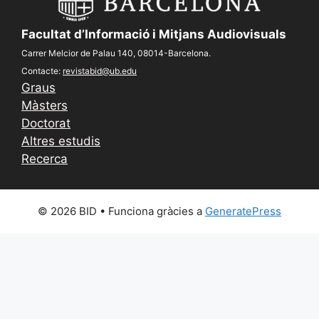
Facultat d’Informació i Mitjans Audiovisuals
Carrer Melcior de Palau 140, 08014-Barcelona.
Contacte:
revistabid@ub.edu
Graus
Màsters
Doctorat
Altres estudis
Recerca
© 2026 BID
• Funciona gràcies a
GeneratePress