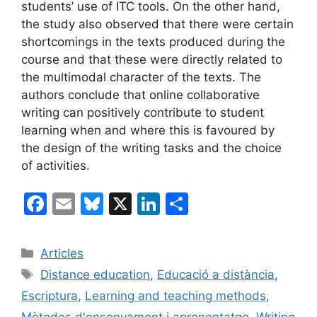
students’ use of ITC tools. On the other hand,
the study also observed that there were certain
shortcomings in the texts produced during the
course and that these were directly related to
the multimodal character of the texts. The
authors conclude that online collaborative
writing can positively contribute to student
learning when and where this is favoured by
the design of the writing tasks and the choice
of activities.
F
E
Bl
X
Li
C
a
m
u
n
o
c
ai
e
k
m
Categories
Articles
e
l
s
e
p
Etiquetes
Distance education
,
Educació a distància
,
b
k
dI
ar
Escriptura
,
Learning and teaching methods
,
o
y
n
te