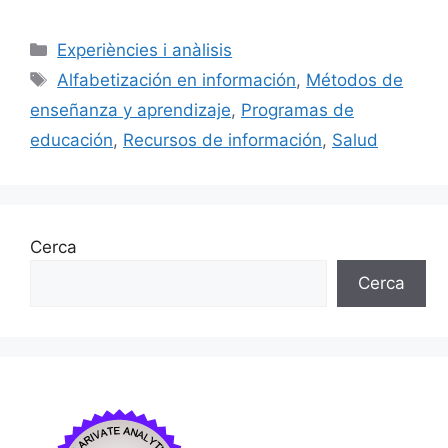
a
m
u
n
o
c
ai
e
k
m
Categories
Experiències i anàlisis
e
l
s
e
p
Etiquetes
Alfabetización en información
,
Métodos de
b
k
dI
ar
enseñanza y aprendizaje
,
Programas de
o
y
n
te
educación
,
Recursos de información
,
Salud
o
ix
k
Cerca
Cerca