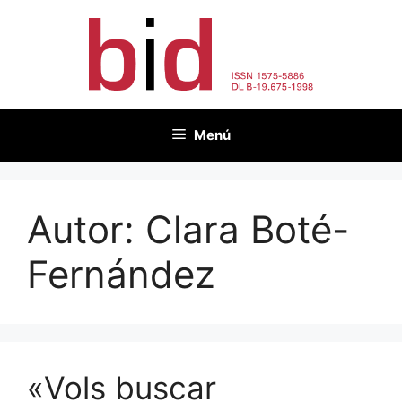
Vés
al
contingut
Menú
Autor:
Clara Boté-
Fernández
«Vols buscar