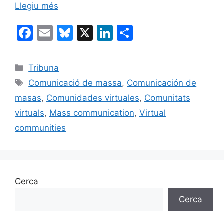
Llegiu més
F
E
Bl
X
Li
C
a
m
u
n
o
c
ai
e
k
m
Categories
Tribuna
e
l
s
e
p
Etiquetes
Comunicació de massa
,
Comunicación de
b
k
dI
ar
masas
,
Comunidades virtuales
,
Comunitats
o
y
n
te
virtuals
,
Mass communication
,
Virtual
o
ix
communities
k
Cerca
Cerca