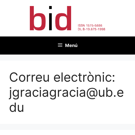
Vés
al
contingut
Menú
Correu electrònic:
jgraciagracia@ub.e
du