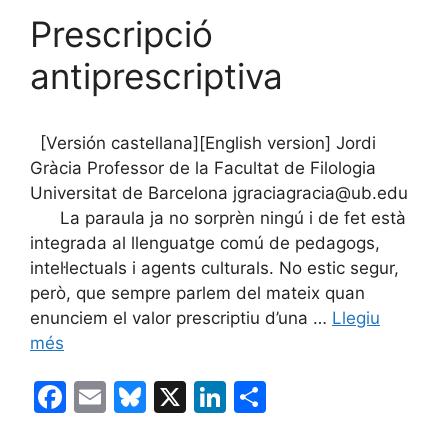
Prescripció
antiprescriptiva
[Versión castellana][English version] Jordi
Gràcia Professor de la Facultat de Filologia
Universitat de Barcelona jgraciagracia@ub.edu
La paraula ja no sorprèn ningú i de fet està
integrada al llenguatge comú de pedagogs,
intel·lectuals i agents culturals. No estic segur,
però, que sempre parlem del mateix quan
enunciem el valor prescriptiu d’una …
Llegiu
més
F
E
Bl
X
Li
C
a
m
u
n
o