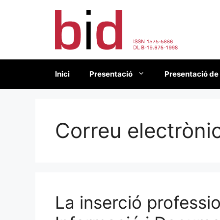
Vés
al
contingut
Inici
Presentació
Presentació de
Correu electròni
La inserció professi