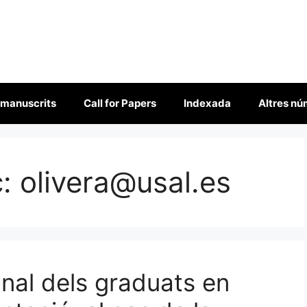
 manuscrits
Call for Papers
Indexada
Altres n
c:
olivera@usal.es
onal dels graduats en