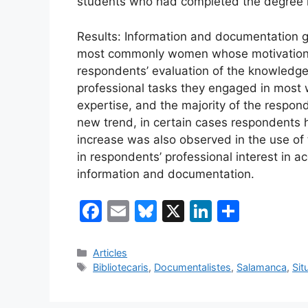
students who had completed the degree i
Results: Information and documentation g
most commonly women whose motivation t
respondents’ evaluation of the knowledge
professional tasks they engaged in most w
expertise, and the majority of the respo
new trend, in certain cases respondents 
increase was also observed in the use of t
in respondents’ professional interest in a
information and documentation.
F
E
Bl
X
Li
C
a
m
u
n
o
c
ai
e
k
m
Categories
Articles
Etiquetes
Bibliotecaris
,
Documentalistes
,
Salamanca
,
Sit
e
l
s
e
p
b
k
dI
ar