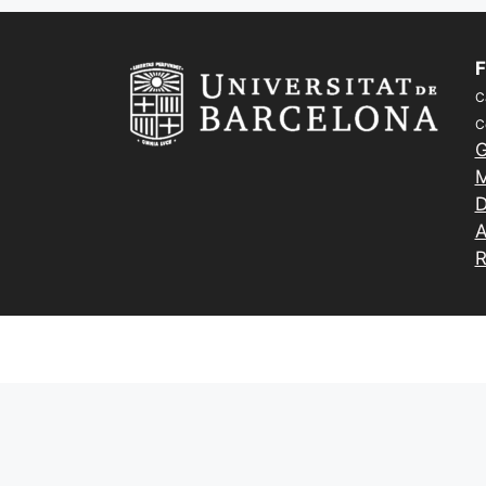
o
y
n
te
o
ix
F
k
C
C
G
M
D
A
R