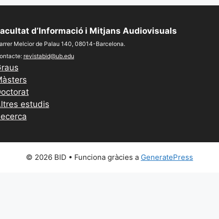
acultat d’Informació i Mitjans Audiovisuals
arrer Melcior de Palau 140, 08014-Barcelona.
ontacte:
revistabid@ub.edu
raus
àsters
octorat
ltres estudis
ecerca
© 2026 BID
• Funciona gràcies a
GeneratePress