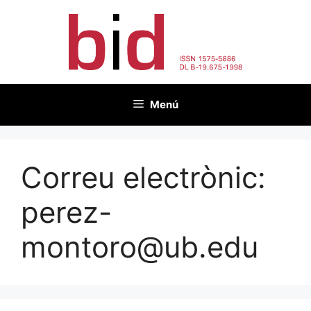
Vés
al
contingut
Menú
Correu electrònic:
perez-
montoro@ub.edu