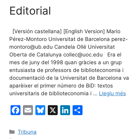
Editorial
[Versión castellana] [English Version] Mario
Pérez-Montoro Universitat de Barcelona perez-
montoro@ub.edu Candela Ollé Universitat
Oberta de Catalunya collec@uoc.edu Era el
mes de juny del 1998 quan gràcies a un grup
entusiasta de professors de biblioteconomia i
documentació de la Universitat de Barcelona va
aparèixer el primer número de BiD: textos
universitaris de biblioteconomia i …
Llegiu més
F
E
Bl
X
Li
C
a
m
u
n
o
c
ai
e
k
m
Categories
Tribuna