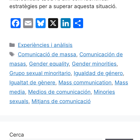
estratègies per a superar aquesta situació.
F
E
Bl
X
Li
C
a
m
u
n
o
c
ai
e
k
m
Categories
Experiències i anàlisis
e
l
s
e
p
Etiquetes
Comunicació de massa
,
Comunicación de
b
k
dI
ar
masas
,
Gender equality
,
Gender minorities
,
o
y
n
te
Grupo sexual minoritario
,
Igualdad de género
,
o
ix
Igualtat de gènere
,
Mass communication
,
Mass
k
media
,
Medios de comunicación
,
Minories
sexuals
,
Mitjans de comunicació
Cerca