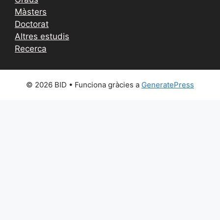
Màsters
Doctorat
Altres estudis
Recerca
© 2026 BID
• Funciona gràcies a
GeneratePress