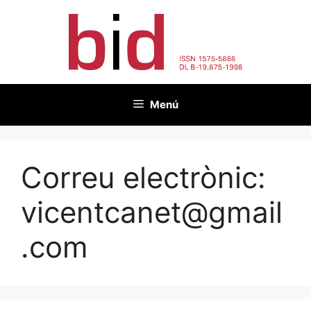
Vés
al
contingut
Menú
Correu electrònic:
vicentcanet@gmail
.com