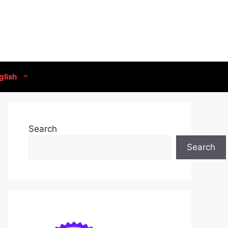
glish
Search
Search