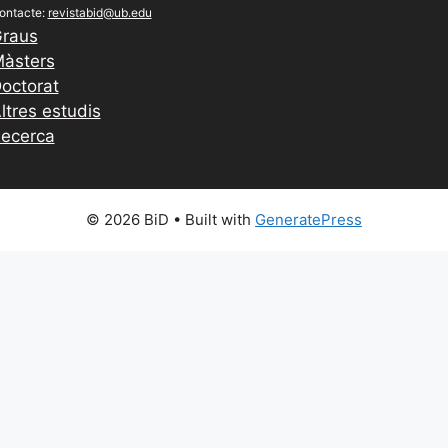
ontacte:
revistabid@ub.edu
raus
àsters
octorat
ltres estudis
ecerca
© 2026 BiD
• Built with
GeneratePress