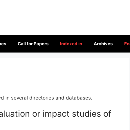
nes
Call for Papers
Indexed in
Archives
En
d in several directories and databases.
aluation or impact studies of