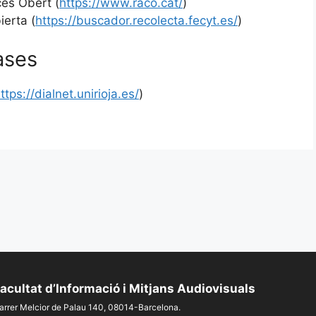
és Obert (
https://www.raco.cat/
)
ierta (
https://buscador.recolecta.fecyt.es/
)
ases
ttps://dialnet.unirioja.es/
)
acultat d’Informació i Mitjans Audiovisuals
arrer Melcior de Palau 140, 08014-Barcelona.