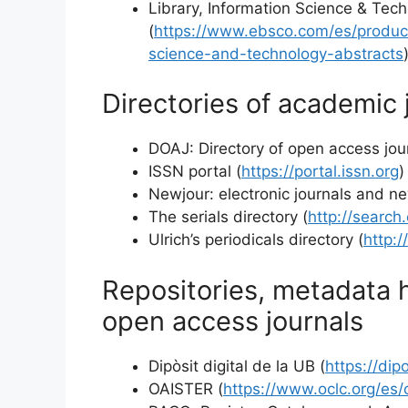
Library, Information Science & Tec
(
https://www.ebsco.com/es/product
science-and-technology-abstracts
Directories of academic 
DOAJ: Directory of open access jour
ISSN portal (
https://portal.issn.org
)
Newjour: electronic journals and ne
The serials directory (
http://searc
Ulrich’s periodicals directory (
http:/
Repositories, metadata h
open access journals
Dipòsit digital de la UB (
https://dip
OAISTER (
https://www.oclc.org/es/o