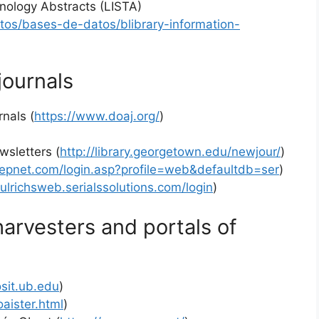
hnology Abstracts (LISTA)
os/bases-de-datos/blibrary-information-
)
journals
nals (
https://www.doaj.org/
)
wsletters (
http://library.georgetown.edu/newjour/
)
h.epnet.com/login.asp?profile=web&defaultdb=ser
)
/ulrichsweb.serialssolutions.com/login
)
arvesters and portals of
osit.ub.edu
)
aister.html
)