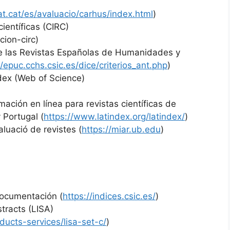
at.cat/es/avaluacio/carhus/index.html
)
científicas (CIRC)
acion-circ)
 de las Revistas Españolas de Humanidades y
//epuc.cchs.csic.es/dice/criterios_ant.php
)
dex (Web of Science)
mación en línea para revistas científicas de
 Portugal (
https://www.latindex.org/latindex/
)
aluació de revistes (
https://miar.ub.edu
)
Documentación (
https://indices.csic.es/
)
tracts (LISA)
ducts-services/lisa-set-c/
)