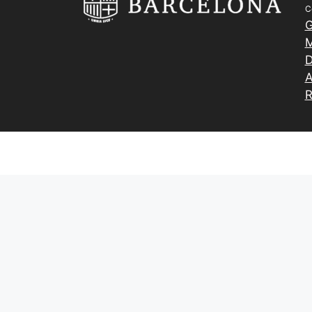
C
G
M
D
A
R