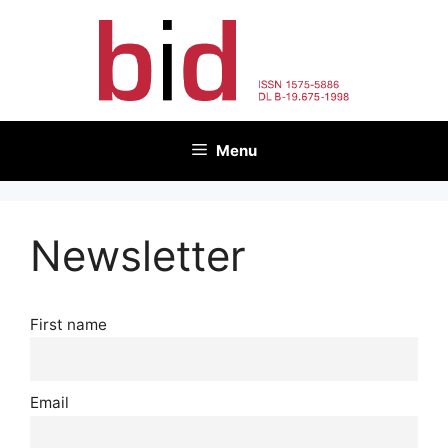
Skip
to
content
Menu
Newsletter
First name
Email