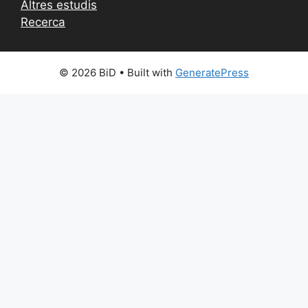
Altres estudis
Recerca
© 2026 BiD
• Built with
GeneratePress