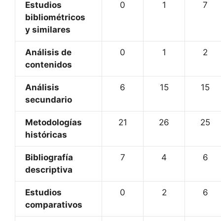
Estudios
0
1
7
bibliométricos
y similares
Análisis de
0
1
2
contenidos
Análisis
6
15
15
secundario
Metodologías
21
26
25
históricas
Bibliografía
7
4
6
descriptiva
Estudios
0
2
6
comparativos