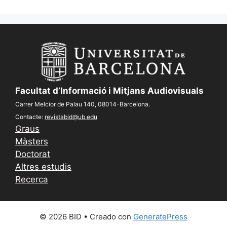
Facultat d’Informació i Mitjans Audiovisuals
Carrer Melcior de Palau 140, 08014-Barcelona.
Contacte:
revistabid@ub.edu
Graus
Màsters
Doctorat
Altres estudis
Recerca
© 2026 BID
• Creado con
GeneratePress