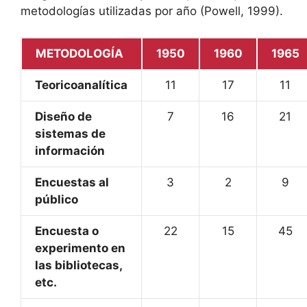
metodologías utilizadas por año (Powell, 1999).
METODOLOGÍA
1950
1960
1965
Teoricoanalítica
11
17
11
Diseño de
7
16
21
sistemas de
información
Encuestas al
3
2
9
público
Encuesta o
22
15
45
experimento en
las bibliotecas,
etc.