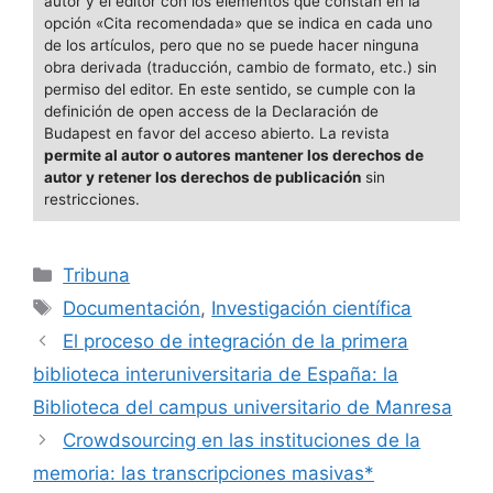
autor y el editor con los elementos que constan en la
o
opción «Cita recomendada» que se indica en cada uno
de los artículos, pero que no se puede hacer ninguna
k
obra derivada (traducción, cambio de formato, etc.) sin
permiso del editor. En este sentido, se cumple con la
definición de open access de la Declaración de
Budapest en favor del acceso abierto. La revista
permite al autor o autores mantener los derechos de
autor y retener los derechos de publicación
sin
restricciones.
Categorías
Tribuna
Etiquetas
Documentación
,
Investigación científica
El proceso de integración de la primera
biblioteca interuniversitaria de España: la
Biblioteca del campus universitario de Manresa
Crowdsourcing en las instituciones de la
memoria: las transcripciones masivas*