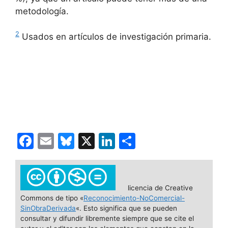
metodología.
2
Usados en artículos de investigación primaria.
F
E
Bl
X
Li
C
a
m
u
n
o
c
ai
e
k
m
e
l
s
e
p
licencia de Creative
Commons de tipo «
Reconocimiento-NoComercial-
b
k
dI
ar
SinObraDerivada
«. Esto significa que se pueden
o
y
n
tir
consultar y difundir libremente siempre que se cite el