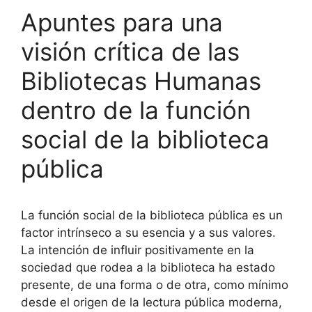
b
k
dI
ar
Apuntes para una
o
y
n
tir
visión crítica de las
o
Bibliotecas Humanas
k
dentro de la función
social de la biblioteca
pública
La función social de la biblioteca pública es un
factor intrínseco a su esencia y a sus valores.
La intención de influir positivamente en la
sociedad que rodea a la biblioteca ha estado
presente, de una forma o de otra, como mínimo
desde el origen de la lectura pública moderna,