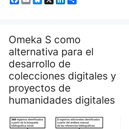
a
m
u
n
o
c
ai
e
k
m
e
l
s
e
p
b
k
dI
ar
Omeka S como
o
y
n
tir
alternativa para el
o
desarrollo de
k
colecciones digitales y
proyectos de
humanidades digitales