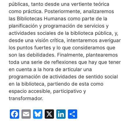
públicas, tanto desde una vertiente teórica
como práctica. Posteriormente, analizaremos
las Bibliotecas Humanas como parte de la
planificación y programación de servicios y
actividades sociales de la biblioteca pública, y,
desde una visión crítica, intentaremos averiguar
los puntos fuertes y lo que consideramos que
son las debilidades. Finalmente, plantearemos
toda una serie de reflexiones que hay que tener
en cuenta a la hora de articular una
programación de actividades de sentido social
en la biblioteca, partiendo de esta como
espacio accesible, participativo y
transformador.
F
E
Bl
X
Li
C
a
m
u
n
o