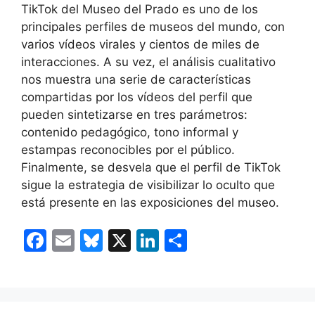
TikTok del Museo del Prado es uno de los
principales perfiles de museos del mundo, con
varios vídeos virales y cientos de miles de
interacciones. A su vez, el análisis cualitativo
nos muestra una serie de características
compartidas por los vídeos del perfil que
pueden sintetizarse en tres parámetros:
contenido pedagógico, tono informal y
estampas reconocibles por el público.
Finalmente, se desvela que el perfil de TikTok
sigue la estrategia de visibilizar lo oculto que
está presente en las exposiciones del museo.
F
E
Bl
X
Li
C
a
m
u
n
o
c
ai
e
k
m
e
l
s
e
p