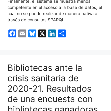
Finalmente, el sistema se muestra menos
competente en el acceso a la base de datos, el
cual no se puede realizar de manera nativa a
través de consultas SPARQL.
F
E
Bl
X
Li
C
a
m
u
n
o
c
ai
e
k
m
e
l
s
e
p
b
k
dI
ar
Bibliotecas ante la
o
y
n
tir
crisis sanitaria de
o
2020-21. Resultados
k
de una encuesta con
bibliotecas ganadoras