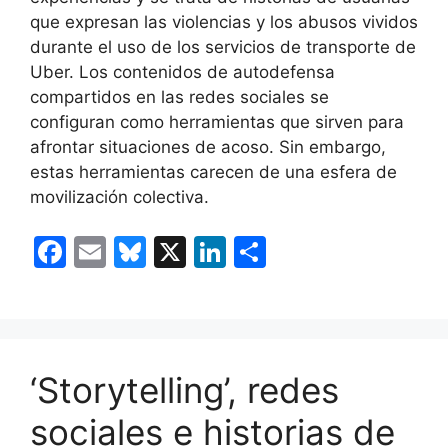
que expresan las violencias y los abusos vividos
durante el uso de los servicios de transporte de
Uber. Los contenidos de autodefensa
compartidos en las redes sociales se
configuran como herramientas que sirven para
afrontar situaciones de acoso. Sin embargo,
estas herramientas carecen de una esfera de
movilización colectiva.
F
E
Bl
X
Li
C
a
m
u
n
o
c
ai
e
k
m
e
l
s
e
p
b
k
dI
ar
‘Storytelling’, redes
o
y
n
tir
sociales e historias de
o