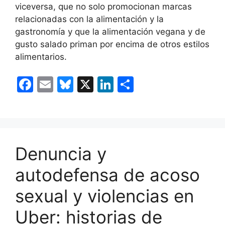
viceversa, que no solo promocionan marcas
relacionadas con la alimentación y la
gastronomía y que la alimentación vegana y de
gusto salado priman por encima de otros estilos
alimentarios.
F
E
Bl
X
Li
C
a
m
u
n
o
c
ai
e
k
m
e
l
s
e
p
b
k
dI
ar
Denuncia y
o
y
n
tir
autodefensa de acoso
o
sexual y violencias en
k
Uber: historias de