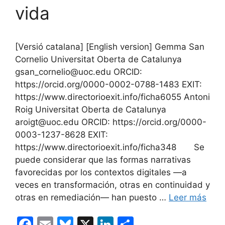
vida
k
[Versió catalana] [English version] Gemma San
Cornelio Universitat Oberta de Catalunya
gsan_cornelio@uoc.edu ORCID:
https://orcid.org/0000-0002-0788-1483 EXIT:
https://www.directorioexit.info/ficha6055 Antoni
Roig Universitat Oberta de Catalunya
aroigt@uoc.edu ORCID: https://orcid.org/0000-
0003-1237-8628 EXIT:
https://www.directorioexit.info/ficha348 Se
puede considerar que las formas narrativas
favorecidas por los contextos digitales —a
veces en transformación, otras en continuidad y
otras en remediación— han puesto …
Leer más
F
E
Bl
X
Li
C