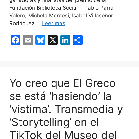
Fundación Biblioteca Social || Pablo Parra
Valero, Michela Montesi, Isabel Villaseñor
Rodríguez …
Leer más
F
E
Bl
X
Li
C
a
m
u
n
o
c
ai
e
k
m
e
l
s
e
p
b
k
dI
ar
Yo creo que El Greco
o
y
n
tir
se está ‘hasiendo’ la
o
‘vistima’. Transmedia y
k
‘Storytelling’ en el
TikTok del Museo del