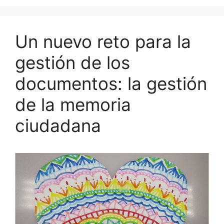
c
ai
e
k
m
e
l
s
e
p
b
k
dI
ar
Un nuevo reto para la
o
y
n
tir
gestión de los
o
documentos: la gestión
k
de la memoria
ciudadana