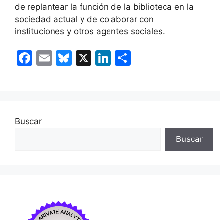
de replantear la función de la biblioteca en la
sociedad actual y de colaborar con
instituciones y otros agentes sociales.
F
E
Bl
X
Li
C
a
m
u
n
o
c
ai
e
k
m
e
l
s
e
p
b
k
dI
ar
Buscar
o
y
n
tir
Buscar
o
k