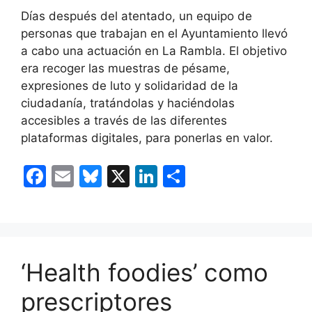
Días después del atentado, un equipo de
personas que trabajan en el Ayuntamiento llevó
a cabo una actuación en La Rambla. El objetivo
era recoger las muestras de pésame,
expresiones de luto y solidaridad de la
ciudadanía, tratándolas y haciéndolas
accesibles a través de las diferentes
plataformas digitales, para ponerlas en valor.
F
E
Bl
X
Li
C
a
m
u
n
o
c
ai
e
k
m
e
l
s
e
p
b
k
dI
ar
‘Health foodies’ como
o
y
n
tir
prescriptores
o