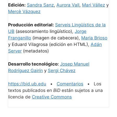
Edición:
Sandra Sanz
,
Aurora Vall
,
Mari Vállez
y
Mercè Vázquez
Producción editorial:
Serveis Lingüístics de la
UB
(asesoramiento lingüístico),
Jorge
Franganillo
(imagen de cabecera),
Maria Brioso
y Eduard Vilagrosa (edición en HTML),
Adán
Server
(metadatos)
Desarrollo tecnológico:
Josep Manuel
Rodríguez Gairín
y
Sergi Chávez
https://bid.ub.edu
•
Comentarios
• Los
textos publicados en
BiD
están sujetos a una
licencia de
Creative Commons