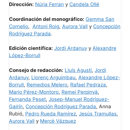
Dirección:
Núria Ferran
y
Candela Ollé
Coordinación del monográfico:
Gemma San
Cornelio
,
Antoni Roig
,
Aurora Vall
y
Concepción
Rodríguez Parada
.
Edición científica:
Jordi Ardanuy
y
Alexandre
López-Borrull
Consejo de redacción:
Lluís Agustí
,
Jordi
Ardanuy
,
Llorenç Arguimbau
,
Alexandre López-
Borrull
,
Remedios Melero
,
Rafael Pedraza
,
Mario Pérez-Montoro
,
Remei Perpinyà
,
Fernanda Peset
,
Josep-Manuel Rodríguez-
Gairín
,
Concepción Rodríguez Parada
, Anna
Rubió,
Pedro Rueda Ramírez
,
Jesús Tramullas
,
Aurora Vall
y
Mercè Vázquez