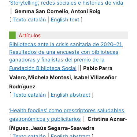
‘Storytelling’, redes sociales e historias de vida
||
Gemma San Cornelio, Antoni Roig
[
Texto catalán
|
English text
]
Artículos
Bibliotecas ante la crisis sanitaria de 2020–21.
Resultados de una encuesta con bibliotecas
ganadoras y finalistas del premio de la
Fundación Biblioteca Social
||
Pablo Parra
Valero, Michela Montesi, Isabel Villaseñor
Rodríguez
[
Texto catalán
|
English abstract
]
‘Health foodies’ como prescriptores saludables,
gastronómicos y publicitarios
||
Cristina Aznar-
Íñiguez, Jesús Segarra-Saavedra
[
Texto catalán
|
English abstract
]