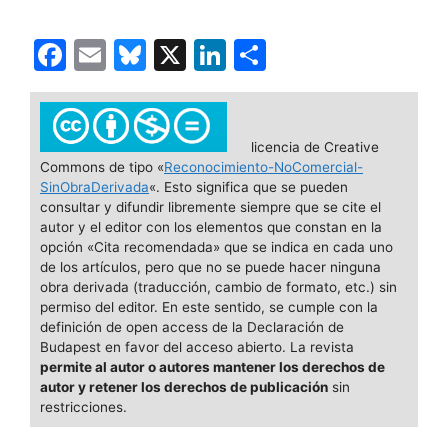
F
E
Bl
X
Li
C
a
m
u
n
o
c
ai
e
k
m
e
l
s
e
p
licencia de Creative
Commons de tipo «
Reconocimiento-NoComercial-
b
k
dI
ar
SinObraDerivada
«. Esto significa que se pueden
o
y
n
tir
consultar y difundir libremente siempre que se cite el
autor y el editor con los elementos que constan en la
o
opción «Cita recomendada» que se indica en cada uno
de los artículos, pero que no se puede hacer ninguna
k
obra derivada (traducción, cambio de formato, etc.) sin
permiso del editor. En este sentido, se cumple con la
definición de open access de la Declaración de
Budapest en favor del acceso abierto. La revista
permite al autor o autores mantener los derechos de
autor y retener los derechos de publicación
sin
restricciones.