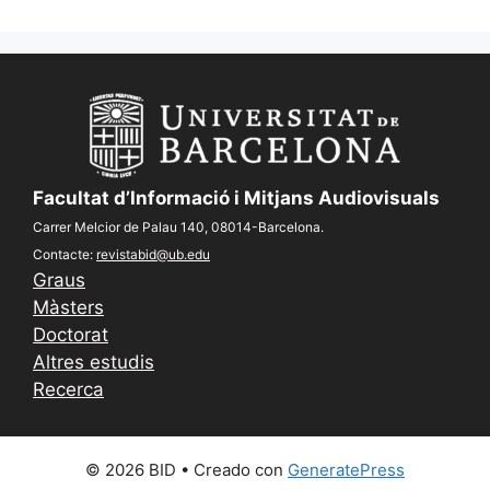
Facultat d’Informació i Mitjans Audiovisuals
Carrer Melcior de Palau 140, 08014-Barcelona.
Contacte:
revistabid@ub.edu
Graus
Màsters
Doctorat
Altres estudis
Recerca
© 2026 BID
• Creado con
GeneratePress