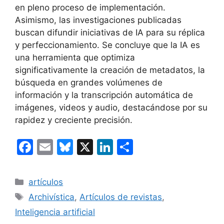
en pleno proceso de implementación.
Asimismo, las investigaciones publicadas
buscan difundir iniciativas de IA para su réplica
y perfeccionamiento. Se concluye que la IA es
una herramienta que optimiza
significativamente la creación de metadatos, la
búsqueda en grandes volúmenes de
información y la transcripción automática de
imágenes, videos y audio, destacándose por su
rapidez y creciente precisión.
F
E
Bl
X
Li
C
a
m
u
n
o
c
ai
e
k
m
Categorías
artículos
e
l
s
e
p
Etiquetas
Archivística
,
Artículos de revistas
,
b
k
dI
ar
Inteligencia artificial