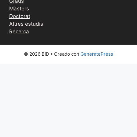
Graus
Màsters
Doctorat
Altres estudis
Recerca
© 2026 BID
• Creado con
GeneratePress