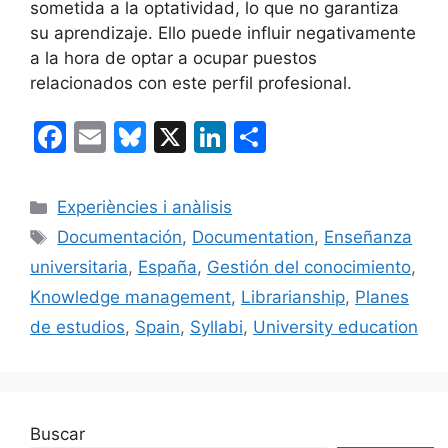
sometida a la optatividad, lo que no garantiza
su aprendizaje. Ello puede influir negativamente
a la hora de optar a ocupar puestos
relacionados con este perfil profesional.
F
E
Bl
X
Li
C
a
m
u
n
o
c
ai
e
k
m
Categorías
Experiències i anàlisis
e
l
s
e
p
Etiquetas
Documentación
,
Documentation
,
Enseñanza
b
k
dI
ar
universitaria
,
España
,
Gestión del conocimiento
,
o
y
n
tir
Knowledge management
,
Librarianship
,
Planes
o
de estudios
,
Spain
,
Syllabi
,
University education
k
Buscar