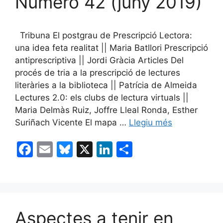
Número 42 (juny 2019)
Tribuna El postgrau de Prescripció Lectora:
una idea feta realitat || Maria Batllori Prescripció
antiprescriptiva || Jordi Gràcia Articles Del
procés de tria a la prescripció de lectures
literàries a la biblioteca || Patrícia de Almeida
Lectures 2.0: els clubs de lectura virtuals ||
Maria Delmàs Ruiz, Joffre Lleal Ronda, Esther
Suriñach Vicente El mapa …
Llegiu més
F
E
Bl
X
Li
C
a
m
u
n
o
c
ai
e
k
m
e
l
s
e
p
b
k
dI
ar
Aspectes a tenir en