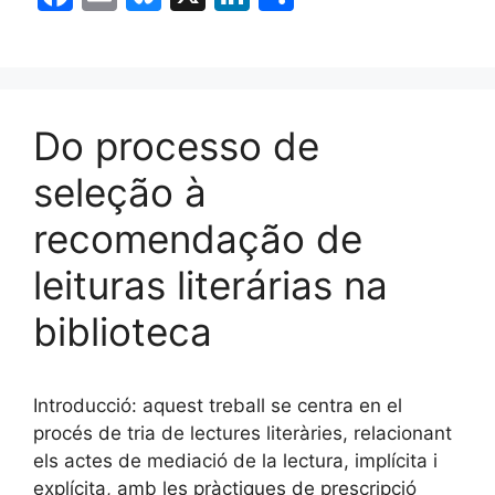
a
m
u
n
o
c
ai
e
k
m
e
l
s
e
p
b
k
dI
ar
Do processo de
o
y
n
te
seleção à
o
ix
recomendação de
k
leituras literárias na
biblioteca
Introducció: aquest treball se centra en el
procés de tria de lectures literàries, relacionant
els actes de mediació de la lectura, implícita i
explícita, amb les pràctiques de prescripció