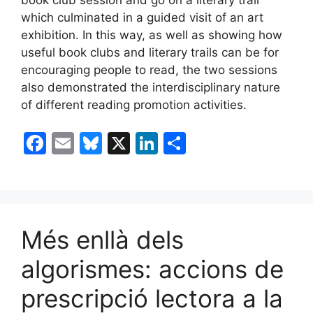
book club session and go on a literary trail
which culminated in a guided visit of an art
exhibition. In this way, as well as showing how
useful book clubs and literary trails can be for
encouraging people to read, the two sessions
also demonstrated the interdisciplinary nature
of different reading promotion activities.
F
E
Bl
X
Li
C
a
m
u
n
o
c
ai
e
k
m
e
l
s
e
p
b
k
dI
ar
Més enllà dels
o
y
n
te
algorismes: accions de
o
ix
prescripció lectora a la
k