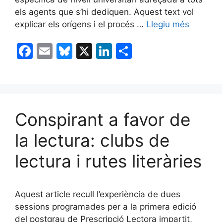
els agents que s’hi dediquen. Aquest text vol
explicar els orígens i el procés …
Llegiu més
F
E
Bl
X
Li
C
a
m
u
n
o
c
ai
e
k
m
e
l
s
e
p
b
k
dI
ar
Conspirant a favor de
o
y
n
te
la lectura: clubs de
o
ix
lectura i rutes literàries
k
Aquest article recull l’experiència de dues
sessions programades per a la primera edició
del postgrau de Prescripció Lectora impartit,