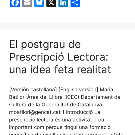
F
E
Bl
X
Li
C
a
m
u
n
o
c
ai
e
k
m
e
l
s
e
p
b
k
dI
ar
El postgrau de
o
y
n
te
Prescripció Lectora:
o
ix
una idea feta realitat
k
[Versión castellana] [English version] Maria
Batllori Àrea del Llibre (ICEC) Departament de
Cultura de la Generalitat de Catalunya
mbatllori@gencat.cat 1 Introducció La
prescripció lectora és una activitat prou
important com perquè tingui una formació
específica de nivell universitari adreçada a tots