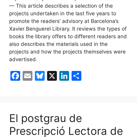
— This article describes a selection of the
projects undertaken in the last five years to
promote the readers’ advisory at Barcelona’s
Xavier Benguerel Library. It reviews the types of
books the library offers to different readers and
also describes the materials used in the
projects and how the projects themselves were
advertised.
F
E
Bl
X
Li
C
a
m
u
n
o
c
ai
e
k
m
e
l
s
e
p
b
k
dI
ar
El postgrau de
o
y
n
te
Prescripció Lectora de
o
ix