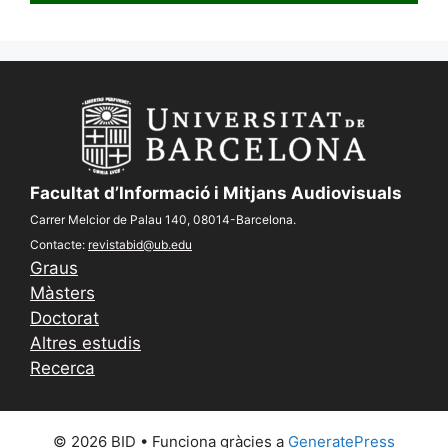
Facultat d’Informació i Mitjans Audiovisuals
Carrer Melcior de Palau 140, 08014-Barcelona.
Contacte:
revistabid@ub.edu
Graus
Màsters
Doctorat
Altres estudis
Recerca
© 2026 BID
• Funciona gràcies a
GeneratePress