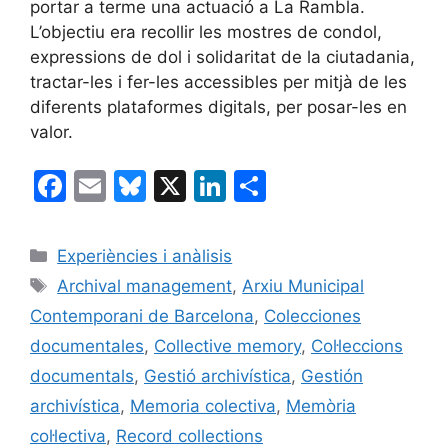
portar a terme una actuació a La Rambla.
L’objectiu era recollir les mostres de condol,
expressions de dol i solidaritat de la ciutadania,
tractar-les i fer-les accessibles per mitjà de les
diferents plataformes digitals, per posar-les en
valor.
F
E
Bl
X
Li
C
a
m
u
n
o
c
ai
e
k
m
Categories
Experiències i anàlisis
e
l
s
e
p
Etiquetes
Archival management
,
Arxiu Municipal
b
k
dI
ar
Contemporani de Barcelona
,
Colecciones
o
y
n
te
documentales
,
Collective memory
,
Col·leccions
o
ix
documentals
,
Gestió archivística
,
Gestión
k
archivística
,
Memoria colectiva
,
Memòria
col·lectiva
,
Record collections