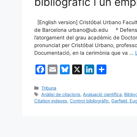
bibliogràfic i un e
[English version] Cristóbal Urbano Facul
de Barcelona urbano@ub.edu * Defensa d
l’atorgament del grau acadèmic de Doctor
pronunciat per Cristóbal Urbano, professo
Documentació, en la cerimònia que va …
F
E
Bl
X
Li
C
a
m
u
n
o
c
ai
e
k
m
Categories
Tribuna
Etiquetes
Anàlisi de citacions
,
Avaluació científica
,
Biblio
e
l
s
e
p
Citation indexes
,
Control bibliogràfic
,
Garfield, Eu
b
k
dI
ar
o
y
n
te
o
ix