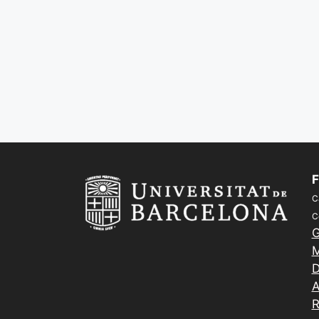
F
C
C
G
M
D
A
R