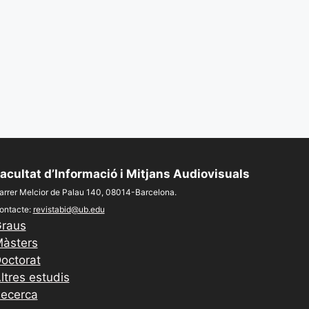
acultat d’Informació i Mitjans Audiovisuals
arrer Melcior de Palau 140, 08014-Barcelona.
ontacte:
revistabid@ub.edu
raus
àsters
octorat
ltres estudis
ecerca