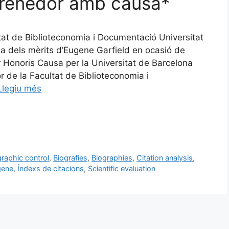
mprenedor amb causa*
tat de Biblioteconomia i Documentació Universitat
els mèrits d’Eugene Garfield en ocasió de
 Honoris Causa per la Universitat de Barcelona
r de la Facultat de Biblioteconomia i
Llegiu més
graphic control
,
Biografies
,
Biographies
,
Citation analysis
,
gene
,
Índexs de citacions
,
Scientific evaluation