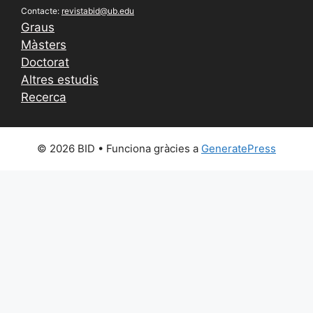
Contacte:
revistabid@ub.edu
Graus
Màsters
Doctorat
Altres estudis
Recerca
© 2026 BID
• Funciona gràcies a
GeneratePress