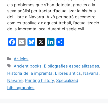
els problemes que s’han detectat gràcies a la
seva anàlisi per tractar d’actualitzar la història
del llibre a Navarra. Això permetrà escometre,
com es trasllueix d’aquest treball, l’actualització
de la impremta local durant el segle xvii.
F
E
Bl
X
Li
C
a
m
u
n
o
c
ai
e
k
m
Categories
Articles
e
l
s
e
p
Etiquetes
Ancient books
,
Bibliografies especialitzades
,
b
k
dI
ar
Historia de la impremta
,
Llibres antics
,
Navarra
,
o
y
n
te
Navarre
,
Printing history
,
Specialized
o
ix
bibliographies
k