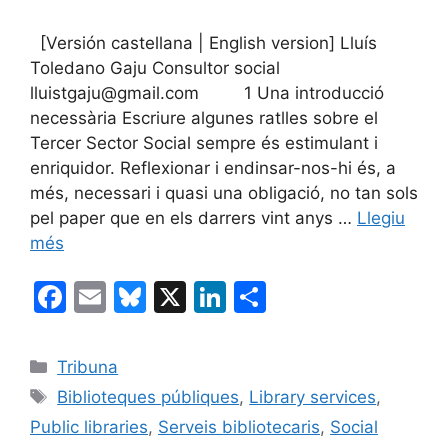
[Versión castellana | English version] Lluís
Toledano Gaju Consultor social
lluistgaju@gmail.com 1 Una introducció
necessària Escriure algunes ratlles sobre el
Tercer Sector Social sempre és estimulant i
enriquidor. Reflexionar i endinsar-nos-hi és, a
més, necessari i quasi una obligació, no tan sols
pel paper que en els darrers vint anys …
Llegiu
més
F
E
Bl
X
Li
C
a
m
u
n
o
c
ai
e
k
m
Categories
Tribuna
e
l
s
e
p
Etiquetes
Biblioteques públiques
,
Library services
,
b
k
dI
ar
Public libraries
,
Serveis bibliotecaris
,
Social