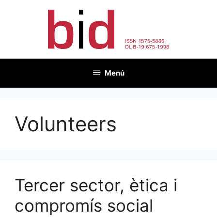
Vés
al
contingut
Menú
Volunteers
Tercer sector, ètica i
compromís social