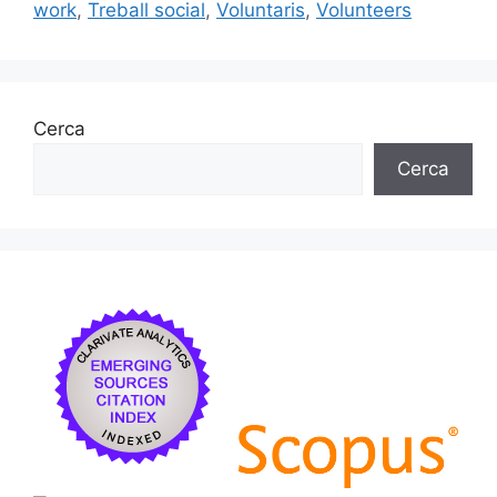
o
y
n
te
work
,
Treball social
,
Voluntaris
,
Volunteers
o
ix
k
Cerca
Cerca