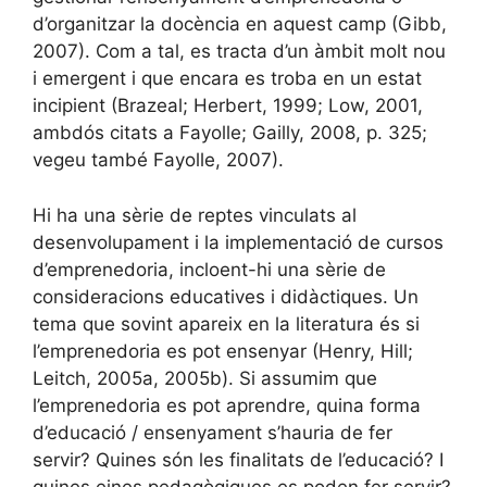
d’organitzar la docència en aquest camp (Gibb,
2007). Com a tal, es tracta d’un àmbit molt nou
i emergent i que encara es troba en un estat
incipient (Brazeal; Herbert, 1999; Low, 2001,
ambdós citats a Fayolle; Gailly, 2008, p. 325;
vegeu també Fayolle, 2007).
Hi ha una sèrie de reptes vinculats al
desenvolupament i la implementació de cursos
d’emprenedoria, incloent-hi una sèrie de
consideracions educatives i didàctiques. Un
tema que sovint apareix en la literatura és si
l’emprenedoria es pot ensenyar (Henry, Hill;
Leitch, 2005a, 2005b). Si assumim que
l’emprenedoria es pot aprendre, quina forma
d’educació / ensenyament s’hauria de fer
servir? Quines són les finalitats de l’educació? I
quines eines pedagògiques es poden fer servir?