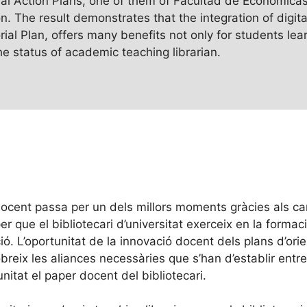
orial Action Plans, one of them of Facultad de Económica
n. The result demonstrates that the integration of digi
torial Plan, offers many benefits not only for students l
the status of academic teaching librarian.
 i docent passa per un dels millors moments gràcies als c
er que el bibliotecari d’universitat exerceix en la forma
. L’oportunitat de la innovació docent dels plans d’orient
obreix les aliances necessàries que s’han d’establir entre
nitat el paper docent del bibliotecari.