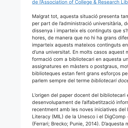
de l’Association of College & Research Lib
Malgrat tot, aquesta situació presenta t
per part de l’administració universitària,
dissenya i imparteix els continguts que s’
hores, de manera que no hi ha grans diferè
imparteix aquests mateixos continguts en
d’una universitat. En molts casos aquest m
formació com a bibliotecari en aquesta uni
assignatures en màsters o postgraus, motiu
biblioteques estan fent grans esforços pe
parlem sempre del terme
bibliotecari doc
L’origen del paper docent del bibliotecari e
desenvolupament de l’alfabetització infor
recentment amb les noves iniciatives del 
Literacy (MIL) de la Unesco i el DigComp
(Ferrari; Brecko; Punie, 2014). D’aquesta 