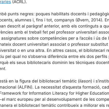
raries
(ACRL).
ambé punts negres: poques habilitats docents i pedagòg
 docents, alumnes i, fins i tot, companys (Øvern, 2014). E
han descrit al paràgraf anterior, amb els continguts a qu
ncies amb el treball fet pel professor universitari associ
 assignatures sobre competències per a l’accés i ús de 
ateix docent universitari associat o professor substitut 
versitat o en una altra. En altres casos, el bibliotecari
 pel qual no s’observa diferència entre els dos perfils p
rquè els seus bibliotecaris dominin les tècniques docent
ent
.
stà en la figura del bibliotecari temàtic (
liason
) i s’inst
macional (ALFIN). La necessitat d’aquesta formació, cad
Framework for Information Literacy for Higher Education
 −el marc europeu per al desenvolupament de les compe
manera el bibliotecari temàtic contribueix a millorar els