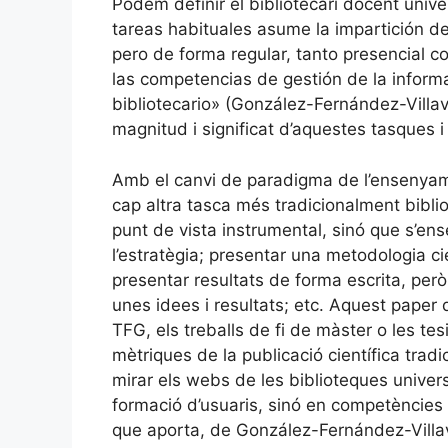
Podem definir el bibliotecari docent univer
tareas habituales asume la impartición de
pero de forma regular, tanto presencial c
las competencias de gestión de la inform
bibliotecario» (González-Fernández-Villavi
magnitud i significat d’aquestes tasques 
Amb el canvi de paradigma de l’ensenyamen
cap altra tasca més tradicionalment bibli
punt de vista instrumental, sinó que s’ens
l’estratègia; presentar una metodologia cien
presentar resultats de forma escrita, per
unes idees i resultats; etc. Aquest paper
TFG, els treballs de fi de màster o les tesi
mètriques de la publicació científica tradi
mirar els webs de les biblioteques univers
formació d’usuaris, sinó en competències 
que aporta, de González-Fernández-Villavi