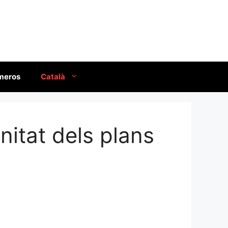
úmeros
Català
unitat dels plans