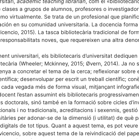
sitari,
academic teaching librarian
, com el «biblioteca
 clases a grupos de alumnos, profesores o investigadore
omo virtualmente. Se trata de un profesional que planifi
ación en su comunidad universitaria. La docencia forma
cencio, 2015). La tasca bibliotecària tradicional de for
i responsabilitats noves, que requereixen una altra deno
t universitari, els bibliotecaris d’universitat dedique
otecària (Wheeler; Mckinney, 2015; Øvern, 2014). Ja no s
enya a concretar el tema de la cerca; reflexionar sobre e
tífica; desenvolupar per escrit un treball científic; conè
ò cada vegada més de forma visual, mitjançant infografi
 docent l’estan assumint els bibliotecaris progressivame
s doctorals, sinó també en la formació sobre cicles d’inves
cionals i no tradicionals, acreditacions i sexennis, gesti
itàries per adonar-se de la dimensió (i utilitat) de què 
digitals de tot tipus. Quant a aquest tema, es pot veur
cencio, sobre aquest tema de la reivindicació del paper