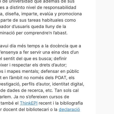
rio de universidad que además de sus
s a distinto nivel de responsabilidad
ca, diseña, imparte, evalúa y promociona
 parte de sus tareas habituales como
mador d’usuaris queda lluny de la
minació per comprendre’n l’abast.
n avui dia més temps a la docència que a
’ensenya a fer servir una eina des d’un
l sentit del que es busca; definir
ixer i respectar els drets d’autor;
es i mapes mentals; defensar en públic
nt en l’àmbit no només dels POAT, els
tigació, perfils d’autor, identitat digital,
ó de dades de recerca, etc. Tan sols cal
parlem. Ja no s’ofereixen cursos de
e també el
ThinkEPI
recent i la bibliografia
 docent del bibliotecari o la
declaració