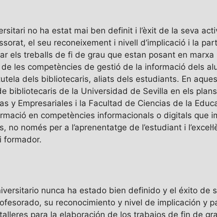
rsitari no ha estat mai ben definit i l’èxit de la seva act
sorat, el seu reconeixement i nivell d’implicació i la par
borar els treballs de fi de grau que estan posant en marx
 de les competències de gestió de la informació dels alu
tutela dels bibliotecaris, aliats dels estudiants. En aqu
de bibliotecaris de la Universidad de Sevilla en els plans
s y Empresariales i la Facultad de Ciencias de la Educa
rmació en competències informacionals o digitals que im
, no només per a l’aprenentatge de l’estudiant i l’excel·
i formador.
niversitario nunca ha estado bien definido y el éxito de
rofesorado, su reconocimiento y nivel de implicación y p
 talleres para la elaboración de los trabajos de fin de