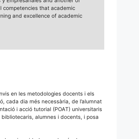
s y Empresariales and another of
tal competencies that academic
earning and excellence of academic
anvis en les metodologies docents i els
ció, cada dia més necessària, de l’alumnat
ació i acció tutorial (POAT) universitaris
 bibliotecaris, alumnes i docents, i posa