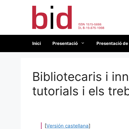
Vés
al
contingut
Inici
Presentació
Presentació de
Bibliotecaris i i
tutorials i els tre
[
Versión castellana
]