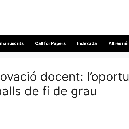
 manuscrits
Call for Papers
Indexada
Altres n
nnovació docent: l’oport
balls de fi de grau