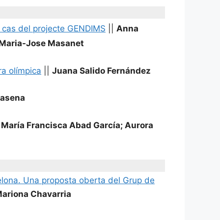
de cas del projecte GENDIMS
||
Anna
; Maria-Jose Masanet
ra olímpica
||
Juana Salido Fernández
masena
María Francisca Abad García; Aurora
celona. Una proposta oberta del Grup de
 Mariona Chavarria