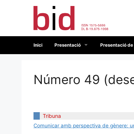
Vés
al
contingut
Inici
Presentació
Presentació de
Número 49 (des
Tribuna
Comunicar amb perspectiva de gènere: una