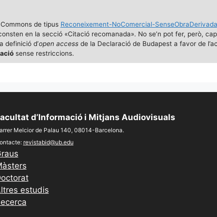
e Commons de tipus
Reconeixement-NoComercial-SenseObraDerivad
ue consten en la secció «Citació recomanada». No se’n pot fer, però, ca
 definició d’
open access
de la Declaració de Budapest a favor de l’a
cació
sense restriccions.
acultat d’Informació i Mitjans Audiovisuals
arrer Melcior de Palau 140, 08014-Barcelona.
ontacte:
revistabid@ub.edu
raus
àsters
octorat
ltres estudis
ecerca