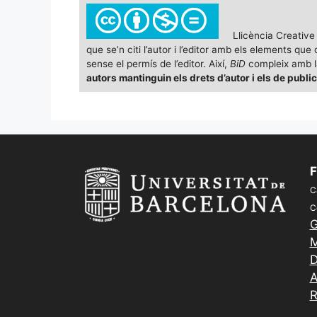
c
ai
e
k
m
e
l
s
e
p
Llicència Creativ
que se’n citi l’autor i l’editor amb els elements q
b
k
dI
ar
sense el permís de l’editor. Així,
BiD
compleix amb la
o
y
n
te
autors mantinguin els drets d’autor i els de publi
o
ix
k
F
C
C
G
M
D
A
R