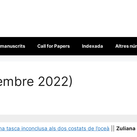
 manuscrits
Call for Papers
Indexada
Altres n
embre 2022)
 tasca inconclusa als dos costats de l’oceà
||
Zuliana