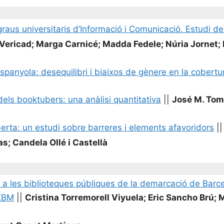
raus universitaris d’Informació i Comunicació. Estudi 
é-Vericad; Marga Carnicé; Madda Fedele; Núria Jornet
spanyola: desequilibri i biaixos de gènere en la cobertu
dels booktubers: una anàlisi quantitativa
||
José M. To
berta: un estudi sobre barreres i elements afavoridors
||
s; Candela Ollé i Castellà
re a les biblioteques públiques de la demarcació de Bar
tXBM
||
Cristina Torremorell Viyuela; Eric Sancho Brú;