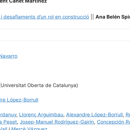
ent Canet Martínez
 i desafiaments d’un rol en construcció
||
Ana Belén Spi
Navarro
Universitat Oberta de Catalunya)
re López-Borrull
Ardanuy
,
Llorenç Arguimbau
,
Alexandre López-Borrull
,
R
a Peset
,
Josep-Manuel Rodríguez-Gairín
,
Concepción R
Vall
i
Mercè Vázquez