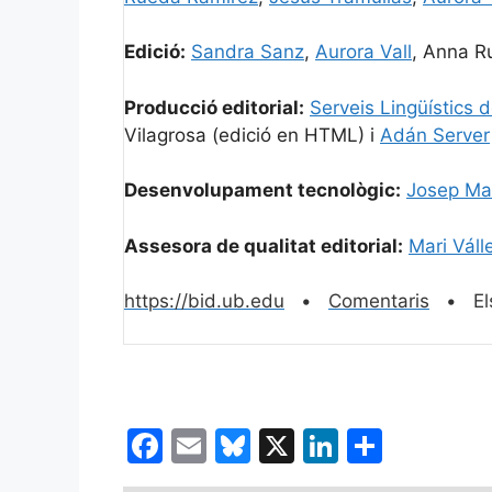
Edició:
Sandra Sanz
,
Aurora Vall
, Anna R
Producció editorial:
Serveis Lingüístics 
Vilagrosa (edició en HTML) i
Adán Server
Desenvolupament tecnològic:
Josep Man
Assesora de qualitat editorial:
Mari Váll
https://bid.ub.edu
•
Comentaris
• Els 
F
E
Bl
X
Li
C
a
m
u
n
o