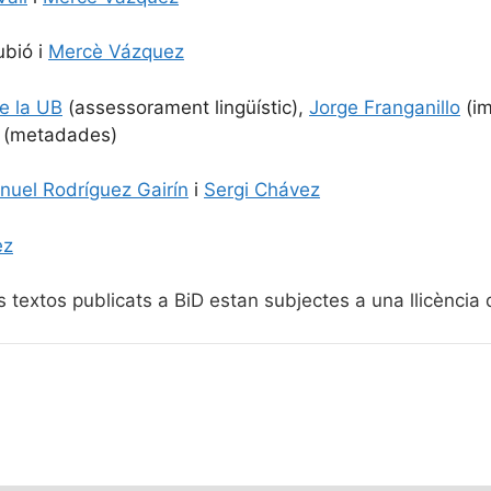
ubió i
Mercè Vázquez
de la UB
(assessorament lingüístic),
Jorge Franganillo
(im
(metadades)
uel Rodríguez Gairín
i
Sergi Chávez
ez
textos publicats a BiD estan subjectes a una llicència