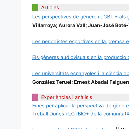
Articles
Les perspectives de gènere i LGBTI+ als g
Villarroya; Aurora Vall; Juan-José Bot
Les periodistes esportives en la premsa e
Els gèneres audiovisuals en la producció 
Les universitats espanyoles i la ciència o
González Teruel; Ernest Abadal Falguera
Experiències i anàlisis
Eines per aplicar la perspectiva de gène
Treball Dones i LGTBIQ+ de la comunita