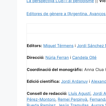
La perspectiva LGBTI al periodisme
||
Vic
Editores de gènere a l’Argentina. Avanços
Editors:
Miquel Térmens
i
Jordi Sánchez 
Direcció:
Núria Ferran
i
Candela Ollé
Coordinació del monogràfic:
Anna Clua (
Edició científica:
Jordi Ardanuy
i
Alexand
Consell de redacció:
Lluís Agustí
,
Jordi 
Pérez-Montoro
,
Remei Perpinyà
,
Fernand
Rueda Ramírez
,
Jesús Tramullas
,
Aurora 