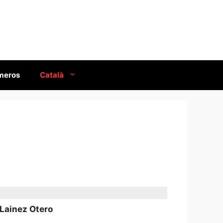
úmeros
Català
 Lainez Otero