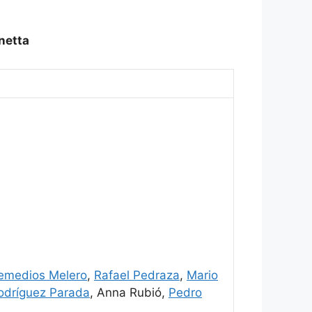
netta
emedios Melero
,
Rafael Pedraza
,
Mario
odríguez Parada
, Anna Rubió,
Pedro