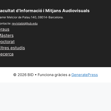
acultat d’Informació i Mitjans Audiovisuals
arrer Melcior de Palau 140, 08014-Barcelona.
ontacte:
revistabid@ub.edu
raus
àsters
octorat
ltres estudis
ecerca
© 2026 BID
• Funciona gràcies a
GeneratePress