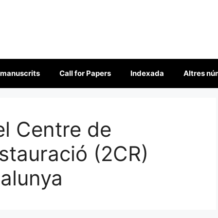
 manuscrits
Call for Papers
Indexada
Altres n
l Centre de
stauració (2CR)
talunya