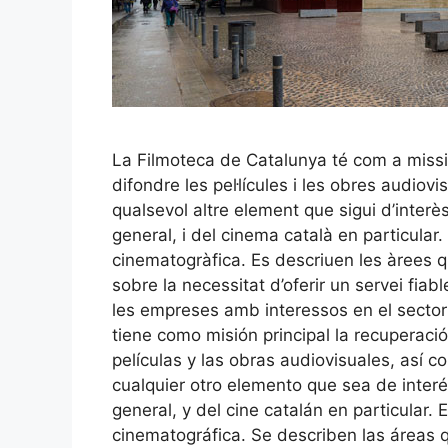
La Filmoteca de Catalunya té com a missió 
difondre les pel·lícules i les obres audiov
qualsevol altre element que sigui d’interès
general, i del cinema català en particular.
cinematogràfica. Es descriuen les àrees qu
sobre la necessitat d’oferir un servei fiable
les empreses amb interessos en el secto
tiene como misión principal la recuperació
películas y las obras audiovisuales, así 
cualquier otro elemento que sea de interés
general, y del cine catalán en particular. 
cinematográfica. Se describen las áreas 