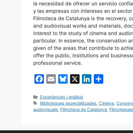
la necesidad de ofrecer un servicio confia
y las empresas con intereses en el secto
Filmoteca de Catalunya is the recovery, c
and audiovisual works and materials, do
interest to the study of cinema and audio
particular. In essence, the conservation an
given of the areas that contribute to achi
offer the public, institutions and businesse
professional service.
F
E
Bl
X
Li
C
a
m
u
n
o
c
ai
e
k
m
Categories
Experiències i anàlisis
Etiquetes
Biblioteques especialitzades
,
Cinema
,
Conserv
e
l
s
e
p
audiovisuals
,
Filmoteca de Catalunya
,
Filmoteque
b
k
dI
ar
o
y
n
te