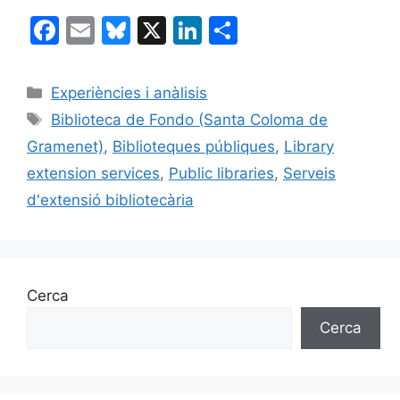
F
E
Bl
X
Li
C
a
m
u
n
o
c
ai
e
k
m
Categories
Experiències i anàlisis
e
l
s
e
p
Etiquetes
Biblioteca de Fondo (Santa Coloma de
b
k
dI
ar
Gramenet)
,
Biblioteques públiques
,
Library
o
y
n
te
extension services
,
Public libraries
,
Serveis
o
ix
d'extensió bibliotecària
k
Cerca
Cerca