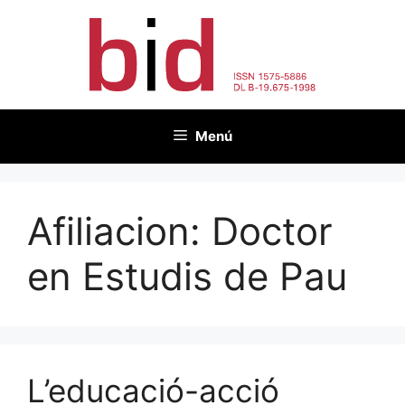
Vés
al
contingut
Menú
Afiliacion:
Doctor
en Estudis de Pau
L’educació-acció