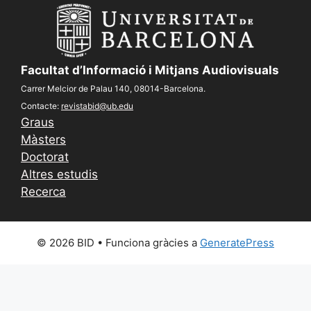
Facultat d’Informació i Mitjans Audiovisuals
Carrer Melcior de Palau 140, 08014-Barcelona.
Contacte:
revistabid@ub.edu
Graus
Màsters
Doctorat
Altres estudis
Recerca
© 2026 BID
• Funciona gràcies a
GeneratePress