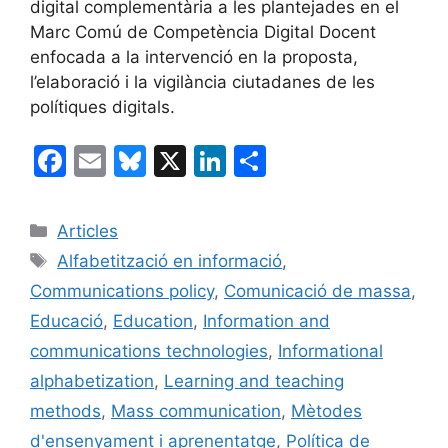
digital complementària a les plantejades en el
Marc Comú de Competència Digital Docent
enfocada a la intervenció en la proposta,
l’elaboració i la vigilància ciutadanes de les
polítiques digitals.
F
E
Bl
X
Li
C
a
m
u
n
o
c
ai
e
k
m
Categories
Articles
e
l
s
e
p
Etiquetes
Alfabetització en informació
,
b
k
dI
ar
Communications policy
,
Comunicació de massa
,
o
y
n
te
Educació
,
Education
,
Information and
o
ix
communications technologies
,
Informational
k
alphabetization
,
Learning and teaching
methods
,
Mass communication
,
Mètodes
d'ensenyament i aprenentatge
,
Política de