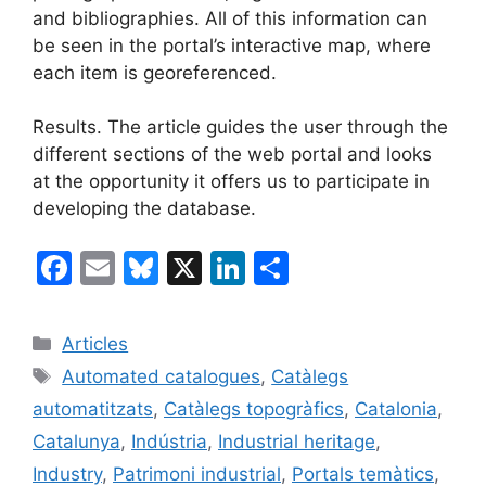
and bibliographies. All of this information can
be seen in the portal’s interactive map, where
each item is georeferenced.
Results. The article guides the user through the
different sections of the web portal and looks
at the opportunity it offers us to participate in
developing the database.
F
E
Bl
X
Li
C
a
m
u
n
o
c
ai
e
k
m
Categories
Articles
e
l
s
e
p
Etiquetes
Automated catalogues
,
Catàlegs
b
k
dI
ar
automatitzats
,
Catàlegs topogràfics
,
Catalonia
,
o
y
n
te
Catalunya
,
Indústria
,
Industrial heritage
,
o
ix
Industry
,
Patrimoni industrial
,
Portals temàtics
,