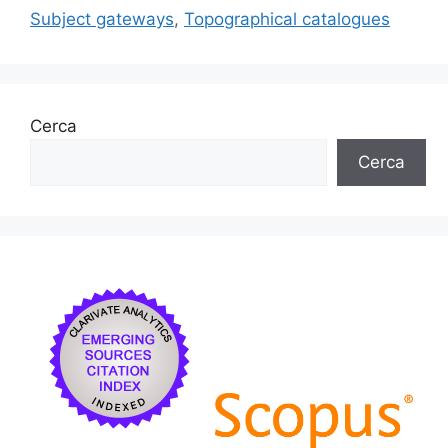
k
Subject gateways
,
Topographical catalogues
Cerca
Cerca