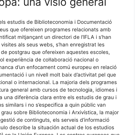
pa: una visió general
 dels estudis de Biblioteconomia i Documentació
opeus que ofereixen programes relacionats amb
ificat mitjançant un directori de l’IFLA i s’han
e visites als seus webs, s’han enregistrat les
i de postgrau que ofereixen aquestes escoles,
l experiència de col·laboració nacional o
a manca d’un enfocament comú europeu en relació
entació i un nivell molt baix d’activitat pel que
cional o internacional. La majoria dels programes
ura general amb cursos de tecnologia, idiomes i
a una diferència clara entre els estudis de grau i
similars i no s’especifica a quin públic van
grau sobre Biblioteconomia i Arxivística, la major
 gestió de continguts, els serveis d’informació
culo describe la situación actual de los estudios
) en la Unión Europea. Los centros europeos que