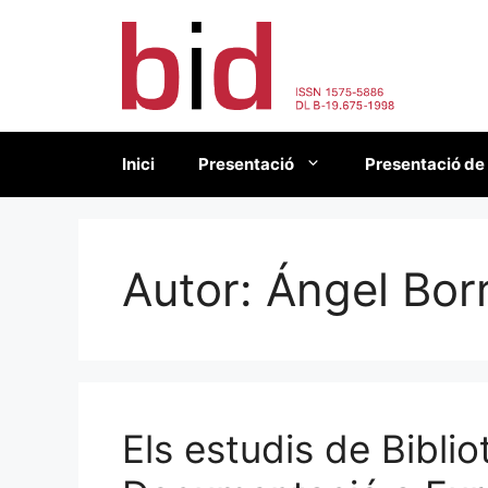
Vés
al
contingut
Inici
Presentació
Presentació de
Autor:
Ángel Bor
Els estudis de Bibli