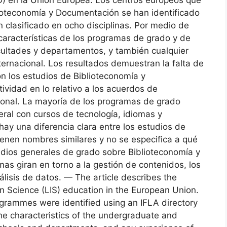
ioteconomía y Documentación se han identificado
n clasificado en ocho disciplinas. Por medio de
 características de los programas de grado y de
cultades y departamentos, y también cualquier
ternacional. Los resultados demuestran la falta de
n los estudios de Biblioteconomía y
vidad en lo relativo a los acuerdos de
cional. La mayoría de los programas de grado
ral con cursos de tecnología, idiomas y
ay una diferencia clara entre los estudios de
ienen nombres similares y no se especifica a qué
udios generales de grado sobre Biblioteconomía y
mas giran en torno a la gestión de contenidos, los
álisis de datos. — The article describes the
on Science (LIS) education in the European Union.
ogrammes were identified using an IFLA directory
The characteristics of the undergraduate and