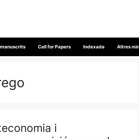
 manuscrits
Call for Papers
Indexada
Altres n
rego
oteconomia i