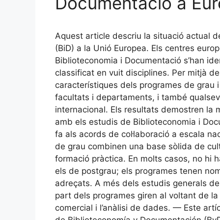
Documentació a Euro
Aquest article descriu la situació actual
(BiD) a la Unió Europea. Els centres eur
Biblioteconomia i Documentació s’han ident
classificat en vuit disciplines. Per mitjà d
característiques dels programes de grau 
facultats i departaments, i també qualsevo
internacional. Els resultats demostren l
amb els estudis de Biblioteconomia i Docum
fa als acords de col·laboració a escala na
de grau combinen una base sòlida de cult
formació pràctica. En molts casos, no hi h
els de postgrau; els programes tenen noms 
adreçats. A més dels estudis generals de 
part dels programes giren al voltant de la
comercial i l’anàlisi de dades. — Este artí
de Biblioteconomía y Documentación (ByD