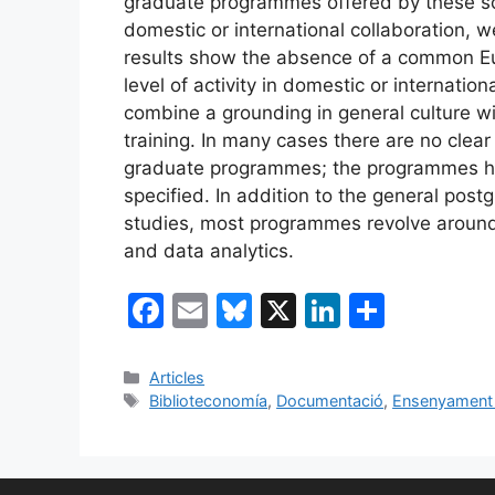
graduate programmes offered by these s
domestic or international collaboration, w
results show the absence of a common Eu
level of activity in domestic or internati
combine a grounding in general culture wi
training. In many cases there are no cle
graduate programmes; the programmes ha
specified. In addition to the general post
studies, most programmes revolve around 
and data analytics.
F
E
Bl
X
Li
C
a
m
u
n
o
c
ai
e
k
m
Categories
Articles
Etiquetes
Biblioteconomía
,
Documentació
,
Ensenyament u
e
l
s
e
p
b
k
dI
ar
o
y
n
te