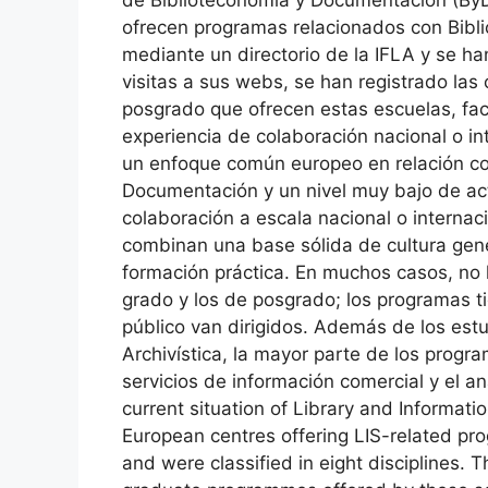
ofrecen programas relacionados con Bibl
mediante un directorio de la IFLA y se ha
visitas a sus webs, se han registrado las
posgrado que ofrecen estas escuelas, fa
experiencia de colaboración nacional o in
un enfoque común europeo en relación co
Documentación y un nivel muy bajo de acti
colaboración a escala nacional o interna
combinan una base sólida de cultura gene
formación práctica. En muchos casos, no h
grado y los de posgrado; los programas t
público van dirigidos. Además de los est
Archivística, la mayor parte de los progra
servicios de información comercial y el an
current situation of Library and Informati
European centres offering LIS-related pr
and were classified in eight disciplines. 