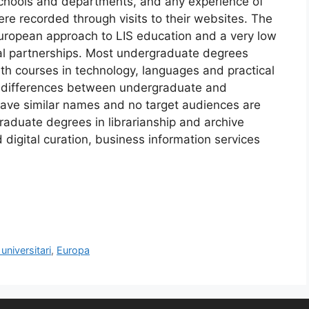
chools and departments, and any experience of
ere recorded through visits to their websites. The
ropean approach to LIS education and a very low
onal partnerships. Most undergraduate degrees
th courses in technology, languages and practical
ar differences between undergraduate and
ve similar names and no target audiences are
graduate degrees in librarianship and archive
digital curation, business information services
niversitari
,
Europa