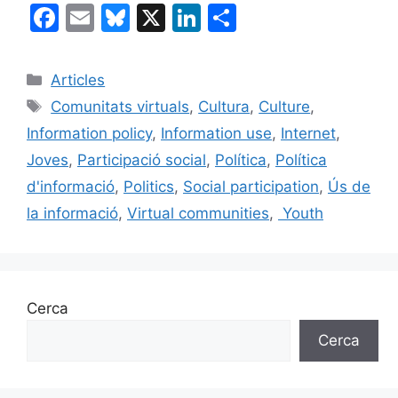
F
E
Bl
X
Li
C
a
m
u
n
o
c
ai
e
k
m
Categories
Articles
e
l
s
e
p
Etiquetes
Comunitats virtuals
,
Cultura
,
Culture
,
b
k
dI
ar
Information policy
,
Information use
,
Internet
,
o
y
n
te
Joves
,
Participació social
,
Política
,
Política
o
ix
d'informació
,
Politics
,
Social participation
,
Ús de
k
la informació
,
Virtual communities
,
Youth
Cerca
Cerca