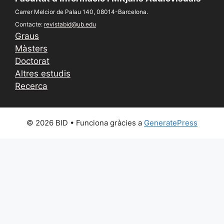
Carrer Melcior de Palau 140, 08014-Barcelona.
Contacte:
revistabid@ub.edu
Graus
Màsters
Doctorat
Altres estudis
Recerca
© 2026 BID
• Funciona gràcies a
GeneratePress