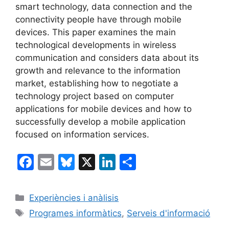
smart technology, data connection and the
connectivity people have through mobile
devices. This paper examines the main
technological developments in wireless
communication and considers data about its
growth and relevance to the information
market, establishing how to negotiate a
technology project based on computer
applications for mobile devices and how to
successfully develop a mobile application
focused on information services.
F
E
Bl
X
Li
C
a
m
u
n
o
c
ai
e
k
m
Categories
Experiències i anàlisis
e
l
s
e
p
Etiquetes
Programes informàtics
,
Serveis d'informació
b
k
dI
ar