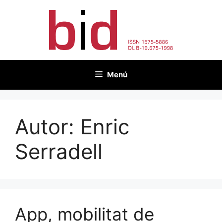
Vés
al
contingut
Menú
Autor:
Enric
Serradell
App, mobilitat de