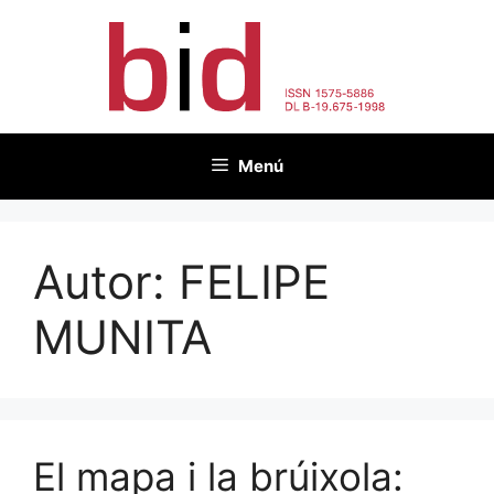
Vés
al
contingut
Menú
Autor:
FELIPE
MUNITA
El mapa i la brúixola: