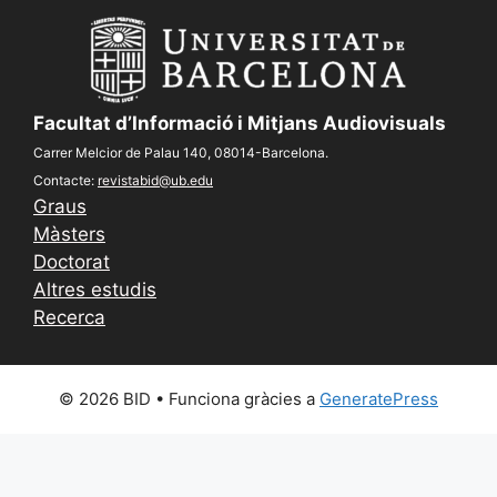
Facultat d’Informació i Mitjans Audiovisuals
Carrer Melcior de Palau 140, 08014-Barcelona.
Contacte:
revistabid@ub.edu
Graus
Màsters
Doctorat
Altres estudis
Recerca
© 2026 BID
• Funciona gràcies a
GeneratePress