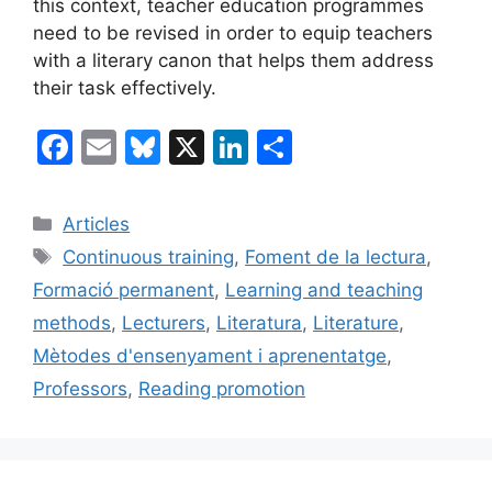
this context, teacher education programmes
need to be revised in order to equip teachers
with a literary canon that helps them address
their task effectively.
F
E
Bl
X
Li
C
a
m
u
n
o
c
ai
e
k
m
Categories
Articles
e
l
s
e
p
Etiquetes
Continuous training
,
Foment de la lectura
,
b
k
dI
ar
Formació permanent
,
Learning and teaching
o
y
n
te
methods
,
Lecturers
,
Literatura
,
Literature
,
o
ix
Mètodes d'ensenyament i aprenentatge
,
k
Professors
,
Reading promotion