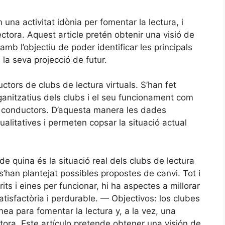
 una activitat idònia per fomentar la lectura, i
ectora. Aquest article pretén obtenir una visió de
 amb l’objectiu de poder identificar les principals
 la seva projecció de futur.
ors de clubs de lectura virtuals. S’han fet
ganitzatius dels clubs i el seu funcionament com
s conductors. D’aquesta manera les dades
litatives i permeten copsar la situació actual
de quina és la situació real dels clubs de lectura
s’han plantejat possibles propostes de canvi. Tot i
ts i eines per funcionar, hi ha aspectes a millorar
atisfactòria i perdurable. — Objectivos: los clubes
nea para fomentar la lectura y, a la vez, una
tora. Este artículo pretende obtener una visión de