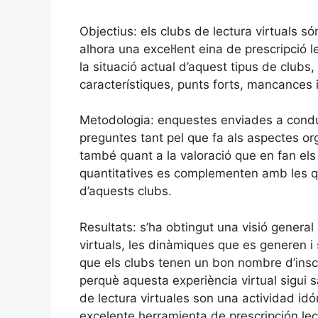
Objectius: els clubs de lectura virtuals són
alhora una excel·lent eina de prescripció l
la situació actual d’aquest tipus de clubs,
característiques, punts forts, mancances i
Metodologia: enquestes enviades a conduct
preguntes tant pel que fa als aspectes or
també quant a la valoració que en fan el
quantitatives es complementen amb les qua
d’aquests clubs.
Resultats: s’ha obtingut una visió general 
virtuals, les dinàmiques que es generen i 
que els clubs tenen un bon nombre d’inscri
perquè aquesta experiència virtual sigui s
de lectura virtuales son una actividad idó
excelente herramienta de prescripción lec