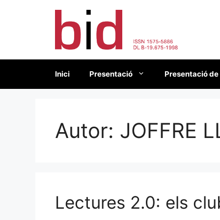
Vés
al
contingut
Inici
Presentació
Presentació de
Autor:
JOFFRE L
Lectures 2.0: els clu