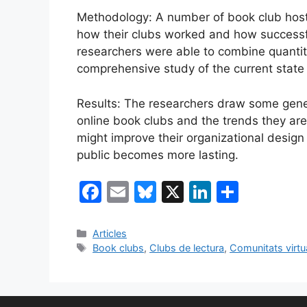
Methodology: A number of book club host
how their clubs worked and how successfu
researchers were able to combine quantit
comprehensive study of the current state 
Results: The researchers draw some gener
online book clubs and the trends they ar
might improve their organizational design 
public becomes more lasting.
F
E
Bl
X
Li
C
a
m
u
n
o
c
ai
e
k
m
Categories
Articles
Etiquetes
Book clubs
,
Clubs de lectura
,
Comunitats virtu
e
l
s
e
p
b
k
dI
ar
o
y
n
te