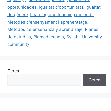
o
ix
oportunidades
,
Igualtat d'oportunitats
,
Igualtat
k
de gènere
,
Learning and teaching methods
,
Mètodes d'ensenyament i aprenentatge
,
Métodos de enseñanza y aprendizaje
,
Planes
de estudios
,
Plans d'estudis
,
Syllabi
,
University
community
Cerca
Cerca