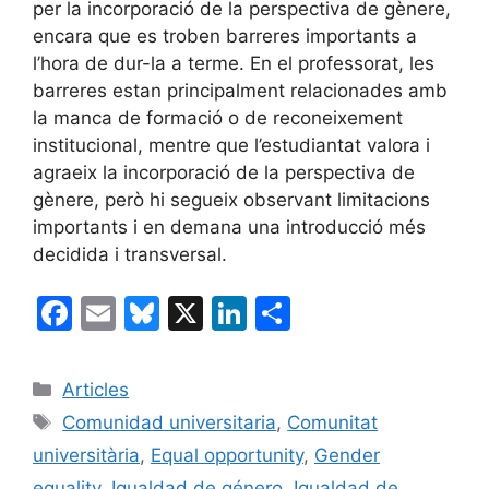
per la incorporació de la perspectiva de gènere,
encara que es troben barreres importants a
l’hora de dur-la a terme. En el professorat, les
barreres estan principalment relacionades amb
la manca de formació o de reconeixement
institucional, mentre que l’estudiantat valora i
agraeix la incorporació de la perspectiva de
gènere, però hi segueix observant limitacions
importants i en demana una introducció més
decidida i transversal.
F
E
Bl
X
Li
C
a
m
u
n
o
c
ai
e
k
m
Categories
Articles
e
l
s
e
p
Etiquetes
Comunidad universitaria
,
Comunitat
b
k
dI
ar
universitària
,
Equal opportunity
,
Gender
o
y
n
te
equality
,
Igualdad de género
,
Igualdad de