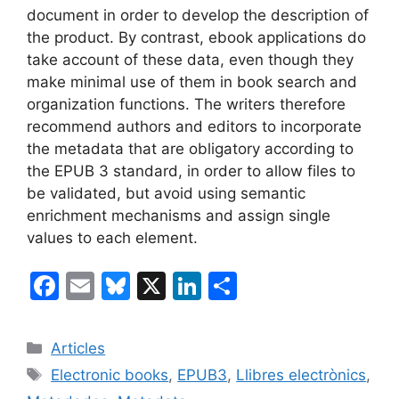
document in order to develop the description of
the product. By contrast, ebook applications do
take account of these data, even though they
make minimal use of them in book search and
organization functions. The writers therefore
recommend authors and editors to incorporate
the metadata that are obligatory according to
the EPUB 3 standard, in order to allow files to
be validated, but avoid using semantic
enrichment mechanisms and assign single
values to each element.
F
E
Bl
X
Li
C
a
m
u
n
o
c
ai
e
k
m
Categories
Articles
e
l
s
e
p
Etiquetes
Electronic books
,
EPUB3
,
Llibres electrònics
,